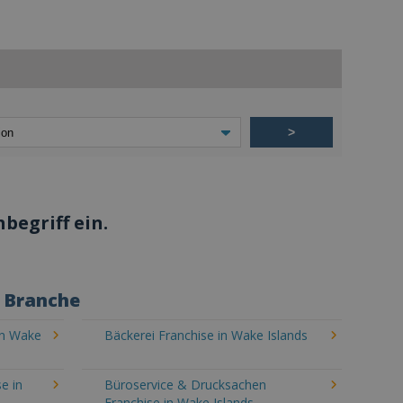
>
begriff ein.
h Branche
in Wake
Bäckerei Franchise in Wake Islands
e in
Büroservice & Drucksachen
Franchise in Wake Islands