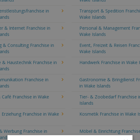
enstleistungsfranchise in
Transport & Spedition Franchi
lands
Wake Islands
 & Internet Franchise in
Personal & Management Fran
lands
Wake Islands
 & Consulting Franchise in
Event, Freizeit & Reisen Franc
lands
Wake Islands
 & Haustechnik Franchise in
Handwerk Franchise in Wake I
lands
munikation Franchise in
Gastronomie & Bringdienst F
lands
in Wake Islands
 Café Franchise in Wake
Tier- & Zoobedarf Franchise 
Islands
 Erziehung Franchise in Wake
Kosmetik Franchise in Wake I
& Werbung Franchise in
Möbel & Einrichtung Franchise
lands
Wake Islands