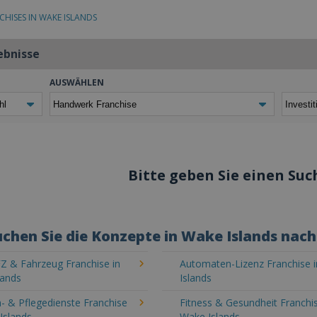
CHISES IN WAKE ISLANDS
ebnisse
AUSWÄHLEN
Bitte geben Sie einen Such
chen Sie die Konzepte in Wake Islands nac
Z & Fahrzeug Franchise in
Automaten-Lizenz Franchise 
lands
Islands
- & Pflegedienste Franchise
Fitness & Gesundheit Franchis
Islands
Wake Islands