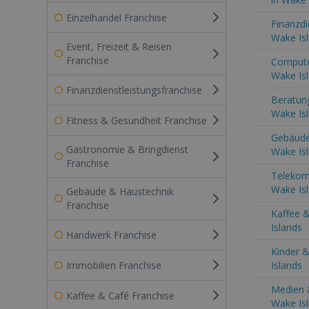
Einzelhandel Franchise
Finanzdi
Wake Is
Event, Freizeit & Reisen
Franchise
Computer
Wake Is
Finanzdienstleistungsfranchise
Beratung
Wake Is
Fitness & Gesundheit Franchise
Gebäude
Gastronomie & Bringdienst
Wake Is
Franchise
Telekom
Wake Is
Gebäude & Haustechnik
Franchise
Kaffee &
Islands
Handwerk Franchise
Kinder &
Immobilien Franchise
Islands
Medien 
Kaffee & Café Franchise
Wake Is