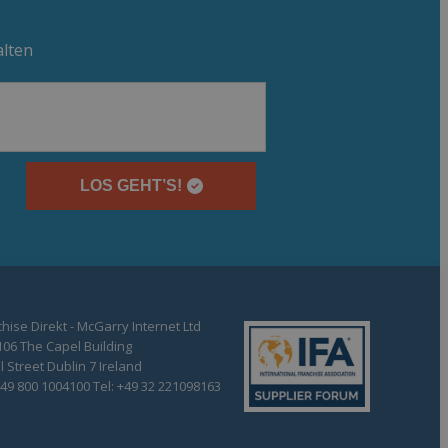
alten
LOS GEHT’S!
hise Direkt - McGarry Internet Ltd
106 The Capel Building
 Street Dublin 7 Ireland
+49 800 1004100 Tel: +49 32 221098163