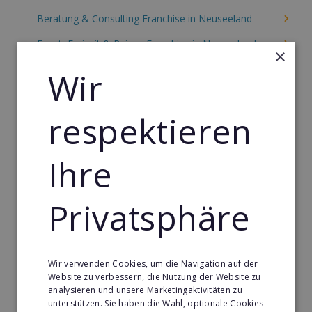
Beratung & Consulting Franchise in Neuseeland
Event, Freizeit & Reisen Franchise in Neuseeland
×
Einzelhandel Franchise in Neuseeland
Wir
Gebäude & Haustechnik Franchise in Neuseeland
respektieren
Handwerk Franchise in Neuseeland
Dienstleistungsfranchise in Neuseeland
Ihre
Telekommunikation Franchise in Neuseeland
Gastronomie & Bringdienst Franchise in Neuseeland
Privatsphäre
Sport Franchise in Neuseeland
Kaffee & Café Franchise in Neuseeland
Wir verwenden Cookies, um die Navigation auf der
Tier- & Zoobedarf Franchise in Neuseeland
Website zu verbessern, die Nutzung der Website zu
analysieren und unsere Marketingaktivitäten zu
Immobilien Franchise in Neuseeland
unterstützen. Sie haben die Wahl, optionale Cookies