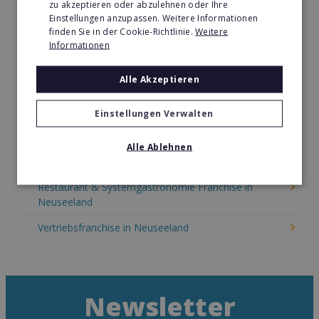
zu akzeptieren oder abzulehnen oder Ihre
Kinder & Erziehung Franchise in Neuseeland
Einstellungen anzupassen. Weitere Informationen
finden Sie in der Cookie-Richtlinie.
Weitere
Kosmetik Franchise in Neuseeland
Informationen
Lebensmittel Franchise in Neuseeland
Alle Akzeptieren
Medien & Werbung Franchise in Neuseeland
Möbel & Einrichtung Franchise in Neuseeland
Einstellungen Verwalten
Nachhilfe & Weiterbildung Franchise in Neuseeland
Alle Ablehnen
Pizza Franchise in Neuseeland
Restaurant & Systemgastronomie Franchise in
Neuseeland
Vertriebsfranchise in Neuseeland
Newsletter