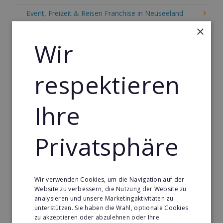
Event, Freizeit & Reisen Franchise in Neuseeland
×
Einzelhandel Franchise in Neuseeland
Wir
Gebäude & Haustechnik Franchise in Neuseeland
Handwerk Franchise in Neuseeland
respektieren
Dienstleistungsfranchise in Neuseeland
Telekommunikation Franchise in Neuseeland
Ihre
Gastronomie & Bringdienst Franchise in Neuseeland
Privatsphäre
Sport Franchise in Neuseeland
Kaffee & Café Franchise in Neuseeland
Tier- & Zoobedarf Franchise in Neuseeland
Wir verwenden Cookies, um die Navigation auf der
Website zu verbessern, die Nutzung der Website zu
Immobilien Franchise in Neuseeland
analysieren und unsere Marketingaktivitäten zu
unterstützen. Sie haben die Wahl, optionale Cookies
Kinder & Erziehung Franchise in Neuseeland
zu akzeptieren oder abzulehnen oder Ihre