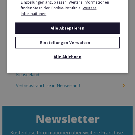
Einstellungen anzupassen. Weitere Informationen
Kosmetik Franchise in Neuseeland
finden Sie in der Cookie-Richtlinie.
Weitere
Informationen
Lebensmittel Franchise in Neuseeland
Medien & Werbung Franchise in Neuseeland
Alle Akzeptieren
Möbel & Einrichtung Franchise in Neuseeland
Einstellungen Verwalten
Nachhilfe & Weiterbildung Franchise in Neuseeland
Alle Ablehnen
Pizza Franchise in Neuseeland
Restaurant & Systemgastronomie Franchise in
Neuseeland
Vertriebsfranchise in Neuseeland
Newsletter
Kostenlose Informationen über weitere Franchise-