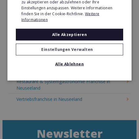
zu akzeptieren oder abzulehnen oder Ihre
Kinder & Erziehung Franchise in Neuseeland
Einstellungen anzupassen. Weitere Informationen
finden Sie in der Cookie-Richtlinie.
Weitere
Kosmetik Franchise in Neuseeland
Informationen
Lebensmittel Franchise in Neuseeland
Alle Akzeptieren
Medien & Werbung Franchise in Neuseeland
Möbel & Einrichtung Franchise in Neuseeland
Einstellungen Verwalten
Nachhilfe & Weiterbildung Franchise in Neuseeland
Alle Ablehnen
Pizza Franchise in Neuseeland
Restaurant & Systemgastronomie Franchise in
Neuseeland
Vertriebsfranchise in Neuseeland
Newsletter