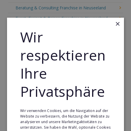
Beratung & Consulting Franchise in Neuseeland
Event, Freizeit & Reisen Franchise in Neuseeland
×
Einzelhandel Franchise in Neuseeland
Wir
Gebäude & Haustechnik Franchise in Neuseeland
respektieren
Handwerk Franchise in Neuseeland
Dienstleistungsfranchise in Neuseeland
Ihre
Telekommunikation Franchise in Neuseeland
Gastronomie & Bringdienst Franchise in Neuseeland
Privatsphäre
Sport Franchise in Neuseeland
Kaffee & Café Franchise in Neuseeland
Wir verwenden Cookies, um die Navigation auf der
Tier- & Zoobedarf Franchise in Neuseeland
Website zu verbessern, die Nutzung der Website zu
analysieren und unsere Marketingaktivitäten zu
Immobilien Franchise in Neuseeland
unterstützen. Sie haben die Wahl, optionale Cookies