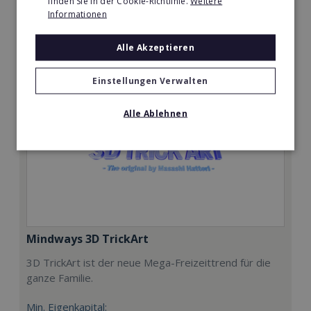
finden Sie in der Cookie-Richtlinie.
Weitere
Informationen
Merken
Alle Akzeptieren
Einstellungen Verwalten
Alle Ablehnen
Mindways 3D TrickArt
3D TrickArt ist der neue Mega-Freizeittrend für die
ganze Familie.
Min. Eigenkapital: