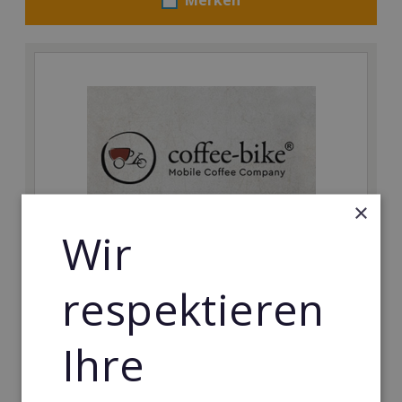
×
Wir
Coffee-Bike
respektieren
Das innovative und mobile Coffee-Shop-Konzept mit
konkurrenzlosen Einstiegsbedingungen.
Ihre
Min. Eigenkapital:
5.000€