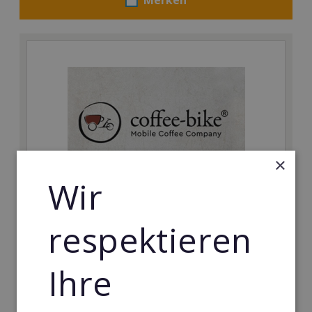
×
Wir
Coffee-Bike
respektieren
Das innovative und mobile Coffee-Shop-Konzept mit
konkurrenzlosen Einstiegsbedingungen.
Ihre
Min. Eigenkapital:
5.000€