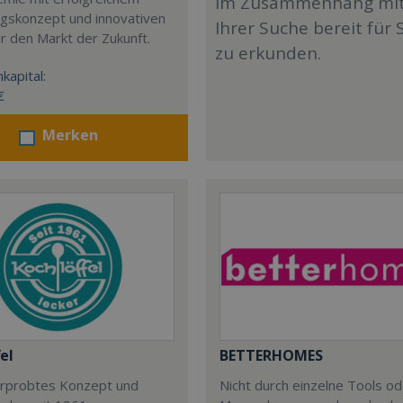
im Zusammenhang mi
ngskonzept und innovativen
Ihrer Suche bereit für 
r den Markt der Zukunft.
zu erkunden.
kapital:
€
Merken
el
BETTERHOMES
 erprobtes Konzept und
Nicht durch einzelne Tools o