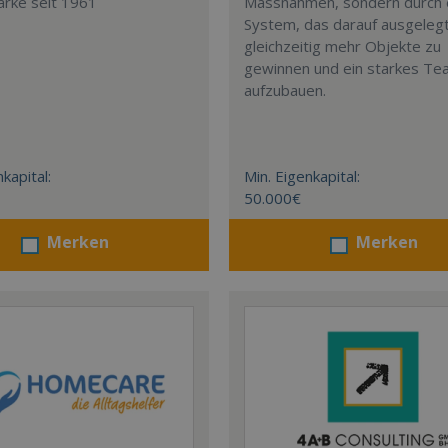
arke seit 1961
Massnahmen, sondern durch 
System, das darauf ausgelegt 
gleichzeitig mehr Objekte zu
gewinnen und ein starkes T
aufzubauen.
kapital:
Min. Eigenkapital:
50.000€
Merken
Merken