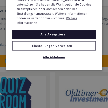
unterstützen. Sie haben die Wahl, optionale Cookies
zu akzeptieren oder abzulehnen oder Ihre
formen EMS
Mindways 3D TrickArt
Einstellungen anzupassen. Weitere Informationen
men - Erfolg mit
3D TrickArt ist der neue Meg
finden Sie in der Cookie-Richtlinie.
Weitere
Informationen
sch erprobtem EMS-
Freizeittrend für die ganze Fa
t. Hier mehr erfahren
Alle Akzeptieren
kapital:
Min. Eigenkapital:
Einstellungen Verwalten
100.000€
Alle Ablehnen
Merken
Merken