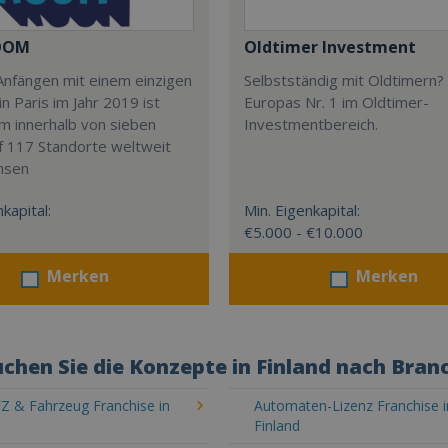
OOM
Oldtimer Investment
Anfängen mit einem einzigen
Selbstständig mit Oldtimern? 
in Paris im Jahr 2019 ist
Europas Nr. 1 im Oldtimer-
m innerhalb von sieben
Investmentbereich.
f 117 Standorte weltweit
hsen
kapital:
Min. Eigenkapital:
€5.000 - €10.000
Merken
Merken
chen Sie die Konzepte in Finland nach Bran
Z & Fahrzeug Franchise in
Automaten-Lizenz Franchise i
Finland