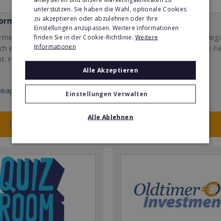
unterstützen. Sie haben die Wahl, optionale Cookies
zu akzeptieren oder abzulehnen oder Ihre
formen EMS
Mindways 3D TrickArt
Einstellungen anzupassen. Weitere Informationen
men - Erfolg mit
3D TrickArt ist der neue Meg
finden Sie in der Cookie-Richtlinie.
Weitere
Informationen
sch erprobtem EMS-
Freizeittrend für die ganze Fa
t. Hier mehr erfahren
Alle Akzeptieren
kapital:
Min. Eigenkapital:
Einstellungen Verwalten
100.000€
Alle Ablehnen
Merken
Merken