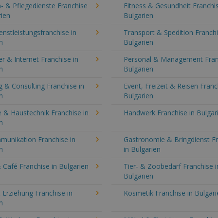
- & Pflegedienste Franchise
Fitness & Gesundheit Franchis
rien
Bulgarien
enstleistungsfranchise in
Transport & Spedition Franchi
n
Bulgarien
 & Internet Franchise in
Personal & Management Fran
n
Bulgarien
 & Consulting Franchise in
Event, Freizeit & Reisen Franc
n
Bulgarien
 & Haustechnik Franchise in
Handwerk Franchise in Bulgar
n
munikation Franchise in
Gastronomie & Bringdienst F
n
in Bulgarien
 Café Franchise in Bulgarien
Tier- & Zoobedarf Franchise i
Bulgarien
 Erziehung Franchise in
Kosmetik Franchise in Bulgari
n