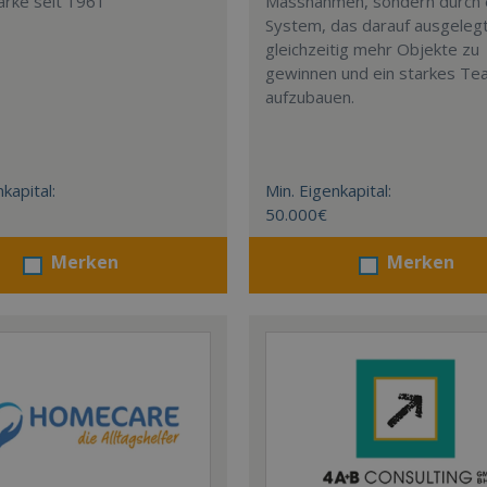
arke seit 1961
Massnahmen, sondern durch 
System, das darauf ausgelegt 
gleichzeitig mehr Objekte zu
gewinnen und ein starkes T
aufzubauen.
kapital:
Min. Eigenkapital:
50.000€
Merken
Merken