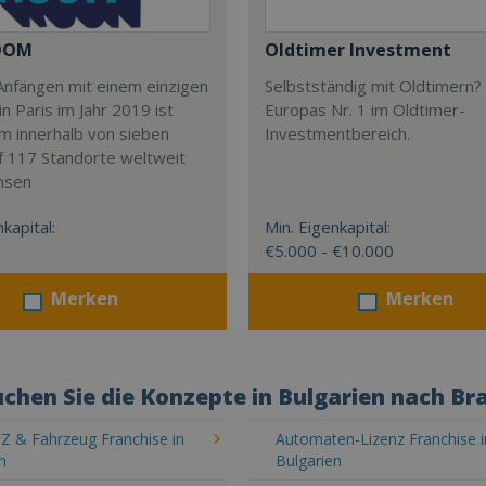
OOM
Oldtimer Investment
Anfängen mit einem einzigen
Selbstständig mit Oldtimern? 
in Paris im Jahr 2019 ist
Europas Nr. 1 im Oldtimer-
m innerhalb von sieben
Investmentbereich.
f 117 Standorte weltweit
hsen
kapital:
Min. Eigenkapital:
€5.000 - €10.000
Merken
Merken
chen Sie die Konzepte in Bulgarien nach Br
Z & Fahrzeug Franchise in
Automaten-Lizenz Franchise i
n
Bulgarien