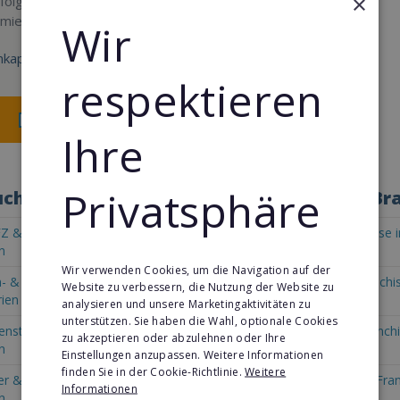
×
rfolgreich mit dem gesunden
omie-Konzept
Wir
kapital:
respektieren
Merken
Ihre
Privatsphäre
chen Sie die Konzepte in Bulgarien nach Br
Z & Fahrzeug Franchise in
Automaten-Lizenz Franchise i
n
Bulgarien
Wir verwenden Cookies, um die Navigation auf der
- & Pflegedienste Franchise
Fitness & Gesundheit Franchis
Website zu verbessern, die Nutzung der Website zu
rien
Bulgarien
analysieren und unsere Marketingaktivitäten zu
unterstützen. Sie haben die Wahl, optionale Cookies
enstleistungsfranchise in
Transport & Spedition Franchi
zu akzeptieren oder abzulehnen oder Ihre
n
Bulgarien
Einstellungen anzupassen. Weitere Informationen
finden Sie in der Cookie-Richtlinie.
Weitere
 & Internet Franchise in
Personal & Management Fran
Informationen
n
Bulgarien