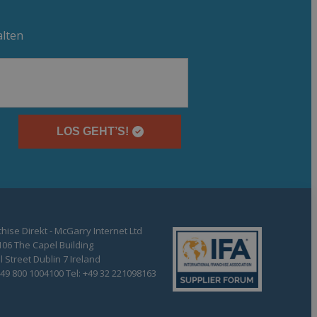
alten
LOS GEHT’S!
hise Direkt - McGarry Internet Ltd
106 The Capel Building
 Street Dublin 7 Ireland
+49 800 1004100 Tel: +49 32 221098163