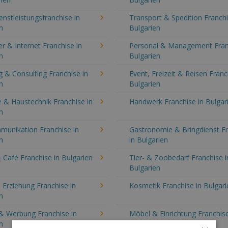
enstleistungsfranchise in
Transport & Spedition Franchi
n
Bulgarien
 & Internet Franchise in
Personal & Management Fran
n
Bulgarien
 & Consulting Franchise in
Event, Freizeit & Reisen Franc
n
Bulgarien
 & Haustechnik Franchise in
Handwerk Franchise in Bulgar
n
munikation Franchise in
Gastronomie & Bringdienst F
n
in Bulgarien
 Café Franchise in Bulgarien
Tier- & Zoobedarf Franchise i
Bulgarien
 Erziehung Franchise in
Kosmetik Franchise in Bulgari
n
& Werbung Franchise in
Möbel & Einrichtung Franchise
n
Bulgarien