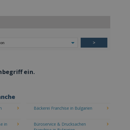
>
begriff ein.
anche
n
Bäckerei Franchise in Bulgarien
e in
Büroservice & Drucksachen
Franchise in Bulgarien