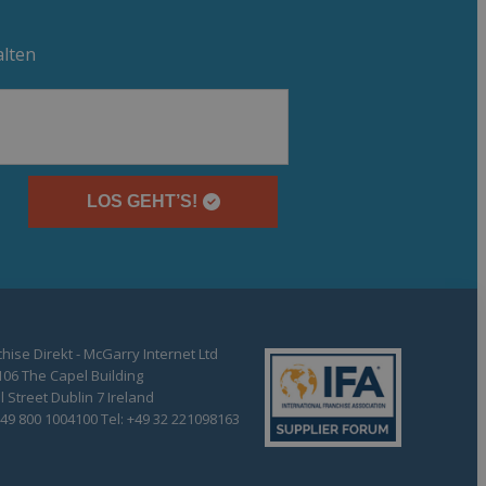
alten
LOS GEHT’S!
hise Direkt - McGarry Internet Ltd
106 The Capel Building
 Street Dublin 7 Ireland
+49 800 1004100 Tel: +49 32 221098163