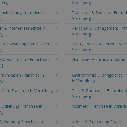
lberg
Vorarlberg
enstleistungsfranchise in
Transport & Spedition Franchi
rg
Vorarlberg
 & Internet Franchise in
Personal & Management Fran
rg
Vorarlberg
 & Consulting Franchise in
Event, Freizeit & Reisen Franc
rg
Vorarlberg
 & Haustechnik Franchise in
Handwerk Franchise in Vorarl
rg
munikation Franchise in
Gastronomie & Bringdienst F
rg
in Vorarlberg
 Café Franchise in Vorarlberg
Tier- & Zoobedarf Franchise i
Vorarlberg
 Erziehung Franchise in
Kosmetik Franchise in Vorarlb
rg
& Werbung Franchise in
Möbel & Einrichtung Franchise