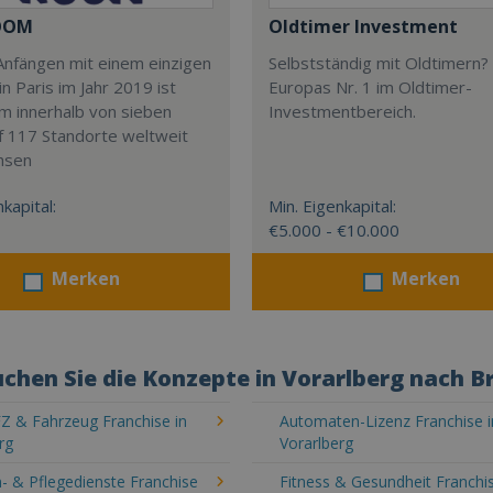
OOM
Oldtimer Investment
Anfängen mit einem einzigen
Selbstständig mit Oldtimern? 
in Paris im Jahr 2019 ist
Europas Nr. 1 im Oldtimer-
m innerhalb von sieben
Investmentbereich.
f 117 Standorte weltweit
hsen
kapital:
Min. Eigenkapital:
€5.000 - €10.000
Merken
Merken
chen Sie die Konzepte in Vorarlberg nach B
Z & Fahrzeug Franchise in
Automaten-Lizenz Franchise i
rg
Vorarlberg
- & Pflegedienste Franchise
Fitness & Gesundheit Franchis