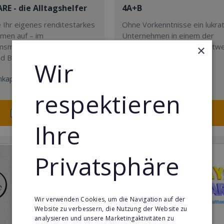
E - die Alltagshelfer
4A+B
 Ihr eigenes renditestarkes
Ohne Vorkenntnisse ein lukra
men auf – im
Unternehmen in einem der
smarkt der ambulanten
profitabelsten Märkte weltwe
×
nd Betreuung.
gründen
Wir
kapital:
Min. Eigenkapital:
14.500€
respektieren
Merken
Merken
Ihre
Privatsphäre
Wir verwenden Cookies, um die Navigation auf der
Website zu verbessern, die Nutzung der Website zu
analysieren und unsere Marketingaktivitäten zu