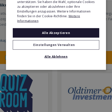
unterstützen. Sie haben die Wahl, optionale Cookies
Bike
Mindways 3D TrickArt
zu akzeptieren oder abzulehnen oder Ihre
Einstellungen anzupassen. Weitere Informationen
ative und mobile Coffee-
3D TrickArt ist der neue Meg
finden Sie in der Cookie-Richtlinie.
Weitere
zept mit konkurrenzlosen
Freizeittrend für die ganze Fa
Informationen
sbedingungen.
Alle Akzeptieren
kapital:
Min. Eigenkapital:
Einstellungen Verwalten
100.000€
Merken
Merken
Alle Ablehnen