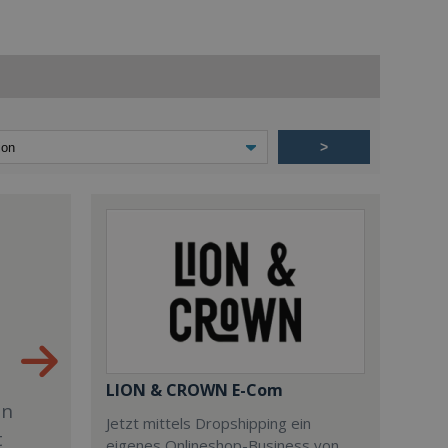
>
LION & CROWN E-Com
en
Jetzt mittels Dropshipping ein
t
eigenes Onlineshop-Business von