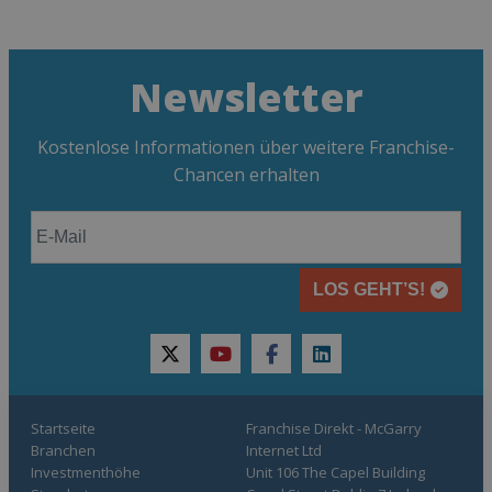
Newsletter
Kostenlose Informationen über weitere Franchise-
Chancen erhalten
LOS GEHT’S!
twitter
youtube
facebook
linkedin
Startseite
Franchise Direkt - McGarry
Branchen
Internet Ltd
Investmenthöhe
Unit 106 The Capel Building