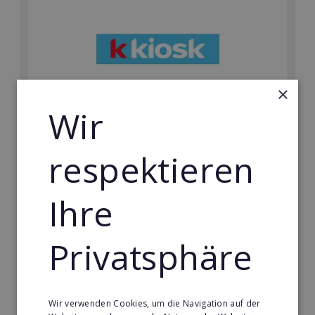
×
Wir
k kiosk
respektieren
Jetzt erfolgreich in den Presse- und
Tabakwareneinzelhandel einsteigen.
Ihre
Min. Eigenkapital:
5.000€
Privatsphäre
Merken
Wir verwenden Cookies, um die Navigation auf der