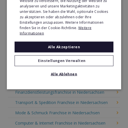
Durchsuchen Sie die Konzepte in
Website zu verbessern, die Nutzung der Website zu
Niedersachsen nach Branche
analysieren und unsere Marketingaktivitäten zu
unterstützen. Sie haben die Wahl, optionale Cookies
zu akzeptieren oder abzulehnen oder Ihre
Auto, KFZ & Fahrzeug Franchise in Niedersachsen
Einstellungen anzupassen. Weitere Informationen
finden Sie in der Cookie-Richtlinie.
Weitere
Automaten-Lizenz Franchise in Niedersachsen
Informationen
Bäckerei Franchise in Niedersachsen
Alle Akzeptieren
Senioren- & Pflegedienste Franchise in
Niedersachsen
Einstellungen Verwalten
Fitness & Gesundheit Franchise in Niedersachsen
Alle Ablehnen
Büroservice & Drucksachen Franchise in
Niedersachsen
Finanzdienstleistungsfranchise in Niedersachsen
Transport & Spedition Franchise in Niedersachsen
Mode & Schmuck Franchise in Niedersachsen
Computer & Internet Franchise in Niedersachsen