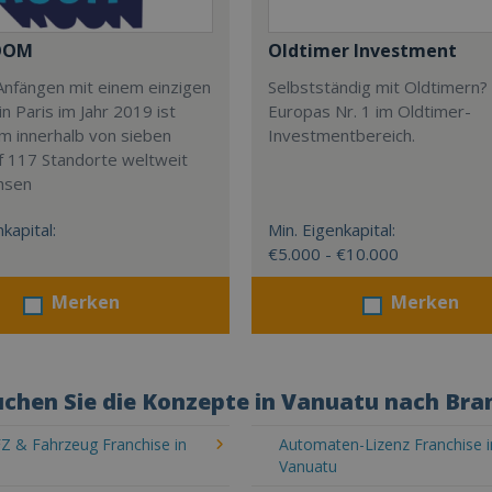
OOM
Oldtimer Investment
Anfängen mit einem einzigen
Selbstständig mit Oldtimern? 
in Paris im Jahr 2019 ist
Europas Nr. 1 im Oldtimer-
m innerhalb von sieben
Investmentbereich.
f 117 Standorte weltweit
hsen
kapital:
Min. Eigenkapital:
€5.000 - €10.000
Merken
Merken
chen Sie die Konzepte in Vanuatu nach Bra
Z & Fahrzeug Franchise in
Automaten-Lizenz Franchise i
Vanuatu