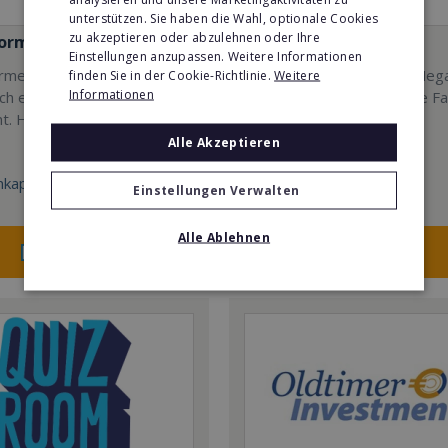
unterstützen. Sie haben die Wahl, optionale Cookies
zu akzeptieren oder abzulehnen oder Ihre
formen EMS
Mindways 3D TrickArt
Einstellungen anzupassen. Weitere Informationen
men - Erfolg mit
3D TrickArt ist der neue Meg
finden Sie in der Cookie-Richtlinie.
Weitere
Informationen
sch erprobtem EMS-
Freizeittrend für die ganze Fa
t. Hier mehr erfahren
Alle Akzeptieren
kapital:
Min. Eigenkapital:
Einstellungen Verwalten
100.000€
Alle Ablehnen
Merken
Merken