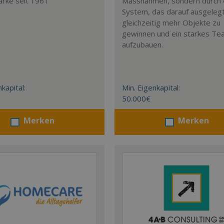
arke seit 1961
Massnahmen, sondern durch 
System, das darauf ausgelegt 
gleichzeitig mehr Objekte zu
gewinnen und ein starkes T
aufzubauen.
kapital:
Min. Eigenkapital:
50.000€
Merken
Merken