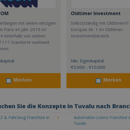
OOM
Oldtimer Investment
Anfängen mit einem einzigen
Selbstständig mit Oldtimern? 
in Paris im Jahr 2019 ist
Europas Nr. 1 im Oldtimer-
m innerhalb von sieben
Investmentbereich.
f 117 Standorte weltweit
hsen
kapital:
Min. Eigenkapital:
€5.000 - €10.000
Merken
Merken
chen Sie die Konzepte in Tuvalu nach Bran
Z & Fahrzeug Franchise in
Automaten-Lizenz Franchise i
Tuvalu