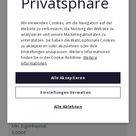
Privatsphäre
Merken
Wir verwenden Cookies, um die Navigation auf der
Website zu verbessern, die Nutzung der Website zu
analysieren und unsere Marketingaktivitäten zu
unterstützen. Sie haben die Wahl, optionale Cookies
zu akzeptieren oder abzulehnen oder Ihre
Einstellungen anzupassen. Weitere Informationen
finden Sie in der Cookie-Richtlinie.
Weitere
Informationen
Alle Akzeptieren
Einstellungen Verwalten
Körperformen EMS
Körperformen - Erfolg mit medizinisch erprobtem
Alle Ablehnen
EMS-Equipment. Hier mehr erfahren
Min. Eigenkapital:
5.000€