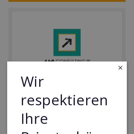
×
Wir
4A+B
respektieren
Ohne Vorkenntnisse ein lukratives Unternehmen in
einem der profitabelsten Märkte weltweit gründen
Ihre
Min. Eigenkapital:
14.500€