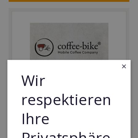
×
Wir
Coffee-Bike
respektieren
Das innovative und mobile Coffee-Shop-Konzept mit
konkurrenzlosen Einstiegsbedingungen.
Ihre
Min. Eigenkapital:
5.000€
Privatsphäre