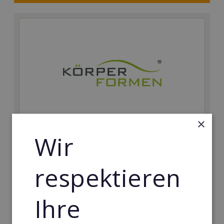
×
Wir
Körperformen EMS
Körperformen - Erfolg mit medizinisch erprobtem
respektieren
EMS-Equipment. Hier mehr erfahren
Min. Eigenkapital:
Ihre
5.000€