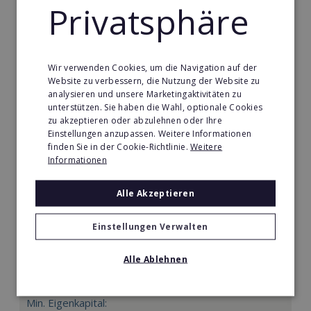
Merken
Privatsphäre
Wir verwenden Cookies, um die Navigation auf der
Website zu verbessern, die Nutzung der Website zu
analysieren und unsere Marketingaktivitäten zu
unterstützen. Sie haben die Wahl, optionale Cookies
zu akzeptieren oder abzulehnen oder Ihre
Einstellungen anzupassen. Weitere Informationen
finden Sie in der Cookie-Richtlinie.
Weitere
Informationen
Alle Akzeptieren
QUESADILLA
Einstellungen Verwalten
Jetzt Gastgeber im eigenen mexikanischen
Restaurant werden - mit einem erfahrenen Partner
Alle Ablehnen
an der Seite.
Min. Eigenkapital: