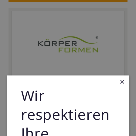
×
Körperformen EMS
Wir
Körperformen - Erfolg mit medizinisch erprobtem
EMS-Equipment. Hier mehr erfahren
respektieren
Min. Eigenkapital:
5.000€
Ihre