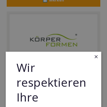
×
Wir
Körperformen EMS
respektieren
Körperformen - Erfolg mit medizinisch erprobtem
EMS-Equipment. Hier mehr erfahren
Ihre
Min. Eigenkapital:
5.000€