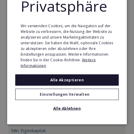
Privatsphäre
Merken
Wir verwenden Cookies, um die Navigation auf der
Website zu verbessern, die Nutzung der Website zu
analysieren und unsere Marketingaktivitäten zu
unterstützen. Sie haben die Wahl, optionale Cookies
zu akzeptieren oder abzulehnen oder Ihre
Einstellungen anzupassen. Weitere Informationen
finden Sie in der Cookie-Richtlinie.
Weitere
Informationen
Alle Akzeptieren
Einstellungen Verwalten
Mindways 3D TrickArt
Alle Ablehnen
3D TrickArt ist der neue Mega-Freizeittrend für die
ganze Familie.
Min. Eigenkapital: