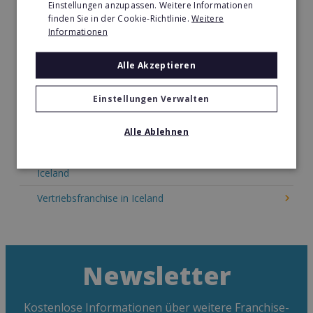
Einstellungen anzupassen. Weitere Informationen
Kosmetik Franchise in Iceland
finden Sie in der Cookie-Richtlinie.
Weitere
Informationen
Lebensmittel Franchise in Iceland
Medien & Werbung Franchise in Iceland
Alle Akzeptieren
Möbel & Einrichtung Franchise in Iceland
Einstellungen Verwalten
Nachhilfe & Weiterbildung Franchise in Iceland
Alle Ablehnen
Pizza Franchise in Iceland
Restaurant & Systemgastronomie Franchise in
Iceland
Vertriebsfranchise in Iceland
Newsletter
Kostenlose Informationen über weitere Franchise-