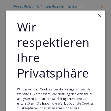
Event, Freizeit & Reisen Franchise in Iceland
×
Einzelhandel Franchise in Iceland
Wir
Gebäude & Haustechnik Franchise in Iceland
Handwerk Franchise in Iceland
respektieren
Dienstleistungsfranchise in Iceland
Telekommunikation Franchise in Iceland
Ihre
Gastronomie & Bringdienst Franchise in Iceland
Privatsphäre
Sport Franchise in Iceland
Kaffee & Café Franchise in Iceland
Tier- & Zoobedarf Franchise in Iceland
Wir verwenden Cookies, um die Navigation auf der
Website zu verbessern, die Nutzung der Website zu
Immobilien Franchise in Iceland
analysieren und unsere Marketingaktivitäten zu
unterstützen. Sie haben die Wahl, optionale Cookies
Kinder & Erziehung Franchise in Iceland
zu akzeptieren oder abzulehnen oder Ihre