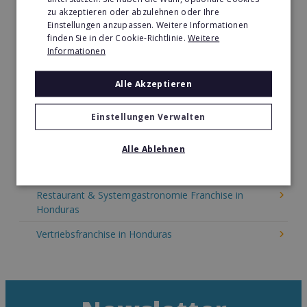
zu akzeptieren oder abzulehnen oder Ihre
Kinder & Erziehung Franchise in Honduras
Einstellungen anzupassen. Weitere Informationen
finden Sie in der Cookie-Richtlinie.
Weitere
Kosmetik Franchise in Honduras
Informationen
Lebensmittel Franchise in Honduras
Alle Akzeptieren
Medien & Werbung Franchise in Honduras
Einstellungen Verwalten
Möbel & Einrichtung Franchise in Honduras
Nachhilfe & Weiterbildung Franchise in Honduras
Alle Ablehnen
Pizza Franchise in Honduras
Restaurant & Systemgastronomie Franchise in
Honduras
Vertriebsfranchise in Honduras