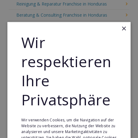
Reinigung & Reparatur Franchise in Honduras
Beratung & Consulting Franchise in Honduras
Event, Freizeit & Reisen Franchise in Honduras
×
Wir
Einzelhandel Franchise in Honduras
Gebäude & Haustechnik Franchise in Honduras
respektieren
Handwerk Franchise in Honduras
Dienstleistungsfranchise in Honduras
Ihre
Telekommunikation Franchise in Honduras
Privatsphäre
Gastronomie & Bringdienst Franchise in Honduras
Sport Franchise in Honduras
Kaffee & Café Franchise in Honduras
Wir verwenden Cookies, um die Navigation auf der
Tier- & Zoobedarf Franchise in Honduras
Website zu verbessern, die Nutzung der Website zu
analysieren und unsere Marketingaktivitäten zu
Immobilien Franchise in Honduras
unterstützen. Sie haben die Wahl, optionale Cookies