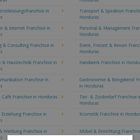
enstleistungsfranchise in
Transport & Spedition Franchi
as
Honduras
 & Internet Franchise in
Personal & Management Fran
as
Honduras
 & Consulting Franchise in
Event, Freizeit & Reisen Franc
as
Honduras
 & Haustechnik Franchise in
Handwerk Franchise in Hondu
as
munikation Franchise in
Gastronomie & Bringdienst F
as
in Honduras
 Café Franchise in Honduras
Tier- & Zoobedarf Franchise i
Honduras
 Erziehung Franchise in
Kosmetik Franchise in Hondu
as
& Werbung Franchise in
Möbel & Einrichtung Franchise
as
Honduras