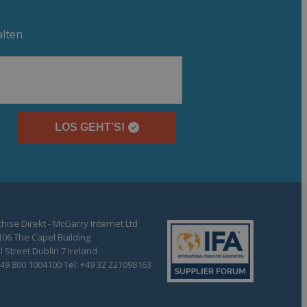
alten
LOS GEHT’S!
hise Direkt - McGarry Internet Ltd
106 The Capel Building
 Street Dublin 7 Ireland
+49 800 1004100 Tel: +49 32 221098163