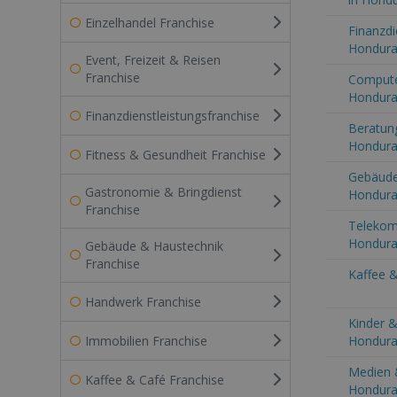
Einzelhandel Franchise
Finanzdi
Hondur
Event, Freizeit & Reisen
Franchise
Computer
Hondur
Finanzdienstleistungsfranchise
Beratung
Hondur
Fitness & Gesundheit Franchise
Gebäude
Gastronomie & Bringdienst
Hondur
Franchise
Telekom
Hondur
Gebäude & Haustechnik
Franchise
Kaffee &
Handwerk Franchise
Kinder &
Immobilien Franchise
Hondur
Medien 
Kaffee & Café Franchise
Hondur