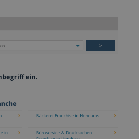
>
begriff ein.
anche
n
Bäckerei Franchise in Honduras
e in
Büroservice & Drucksachen
Franchise in Honduras