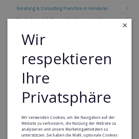
Beratung & Consulting Franchise in Honduras
Event, Freizeit & Reisen Franchise in Honduras
×
Einzelhandel Franchise in Honduras
Wir
Gebäude & Haustechnik Franchise in Honduras
respektieren
Handwerk Franchise in Honduras
Dienstleistungsfranchise in Honduras
Ihre
Telekommunikation Franchise in Honduras
Gastronomie & Bringdienst Franchise in Honduras
Privatsphäre
Sport Franchise in Honduras
Kaffee & Café Franchise in Honduras
Wir verwenden Cookies, um die Navigation auf der
Tier- & Zoobedarf Franchise in Honduras
Website zu verbessern, die Nutzung der Website zu
analysieren und unsere Marketingaktivitäten zu
Immobilien Franchise in Honduras
unterstützen. Sie haben die Wahl, optionale Cookies