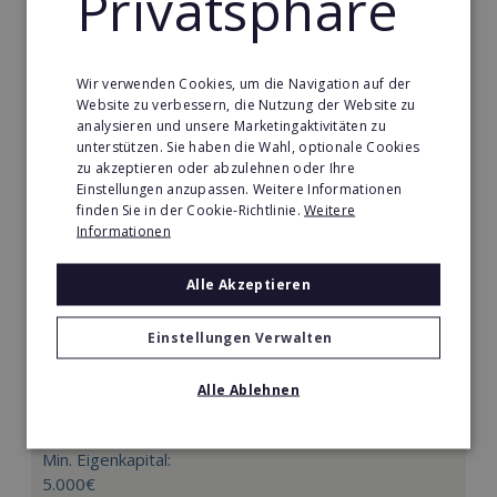
Privatsphäre
Merken
Wir verwenden Cookies, um die Navigation auf der
Website zu verbessern, die Nutzung der Website zu
analysieren und unsere Marketingaktivitäten zu
unterstützen. Sie haben die Wahl, optionale Cookies
zu akzeptieren oder abzulehnen oder Ihre
Einstellungen anzupassen. Weitere Informationen
finden Sie in der Cookie-Richtlinie.
Weitere
Informationen
Alle Akzeptieren
Einstellungen Verwalten
Körperformen EMS
Körperformen - Erfolg mit medizinisch erprobtem
Alle Ablehnen
EMS-Equipment. Hier mehr erfahren
Min. Eigenkapital:
5.000€