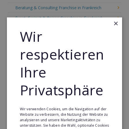
Beratung & Consulting Franchise in Frankreich
Event, Freizeit & Reisen Franchise in Frankreich
×
Einzelhandel Franchise in Frankreich
Wir
Gebäude & Haustechnik Franchise in Frankreich
respektieren
Handwerk Franchise in Frankreich
Dienstleistungsfranchise in Frankreich
Ihre
Telekommunikation Franchise in Frankreich
Gastronomie & Bringdienst Franchise in Frankreich
Privatsphäre
Sport Franchise in Frankreich
Kaffee & Café Franchise in Frankreich
Wir verwenden Cookies, um die Navigation auf der
Tier- & Zoobedarf Franchise in Frankreich
Website zu verbessern, die Nutzung der Website zu
analysieren und unsere Marketingaktivitäten zu
Immobilien Franchise in Frankreich
unterstützen. Sie haben die Wahl, optionale Cookies