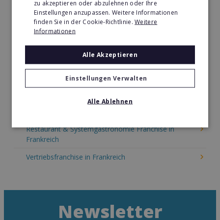
zu akzeptieren oder abzulehnen oder Ihre
Kinder & Erziehung Franchise in Frankreich
Einstellungen anzupassen. Weitere Informationen
finden Sie in der Cookie-Richtlinie.
Weitere
Kosmetik Franchise in Frankreich
Informationen
Lebensmittel Franchise in Frankreich
Alle Akzeptieren
Medien & Werbung Franchise in Frankreich
Möbel & Einrichtung Franchise in Frankreich
Einstellungen Verwalten
Nachhilfe & Weiterbildung Franchise in Frankreich
Alle Ablehnen
Pizza Franchise in Frankreich
Restaurant & Systemgastronomie Franchise in
Frankreich
Vertriebsfranchise in Frankreich
Newsletter