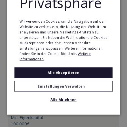
Privatsphäre
Merken
Wir verwenden Cookies, um die Navigation auf der
Website zu verbessern, die Nutzung der Website zu
analysieren und unsere Marketingaktivitäten zu
unterstützen. Sie haben die Wahl, optionale Cookies
zu akzeptieren oder abzulehnen oder Ihre
Einstellungen anzupassen. Weitere Informationen
finden Sie in der Cookie-Richtlinie.
Weitere
Informationen
Alle Akzeptieren
Einstellungen Verwalten
Mindways 3D TrickArt
3D TrickArt ist der neue Mega-Freizeittrend für die
Alle Ablehnen
ganze Familie.
Min. Eigenkapital:
100.000€