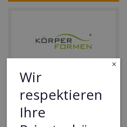
×
Wir
Körperformen EMS
respektieren
Körperformen - Erfolg mit medizinisch erprobtem
EMS-Equipment. Hier mehr erfahren
Ihre
Min. Eigenkapital:
5.000€