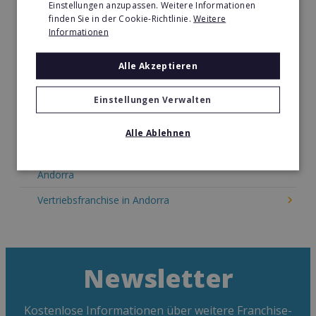
Einstellungen anzupassen. Weitere Informationen
Kosmetik Franchise in Andorra
finden Sie in der Cookie-Richtlinie.
Weitere
Informationen
Lebensmittel Franchise in Andorra
Medien & Werbung Franchise in Andorra
Alle Akzeptieren
Möbel & Einrichtung Franchise in Andorra
Einstellungen Verwalten
Nachhilfe & Weiterbildung Franchise in Andorra
Alle Ablehnen
Pizza Franchise in Andorra
Restaurant & Systemgastronomie Franchise in
Andorra
Vertriebsfranchise in Andorra
Newsletter
Kostenlose Informationen über weitere Franchise-