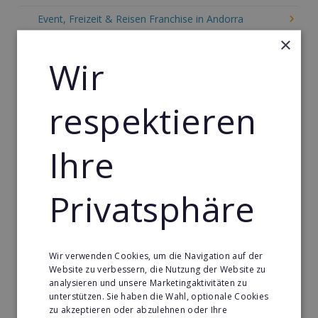
Event, Freizeit & Reisen Franchise in Andorra
×
Einzelhandel Franchise in Andorra
Wir
Gebäude & Haustechnik Franchise in Andorra
Handwerk Franchise in Andorra
respektieren
Dienstleistungsfranchise in Andorra
Telekommunikation Franchise in Andorra
Ihre
Gastronomie & Bringdienst Franchise in Andorra
Privatsphäre
Sport Franchise in Andorra
Kaffee & Café Franchise in Andorra
Tier- & Zoobedarf Franchise in Andorra
Wir verwenden Cookies, um die Navigation auf der
Website zu verbessern, die Nutzung der Website zu
Immobilien Franchise in Andorra
analysieren und unsere Marketingaktivitäten zu
unterstützen. Sie haben die Wahl, optionale Cookies
Kinder & Erziehung Franchise in Andorra
zu akzeptieren oder abzulehnen oder Ihre