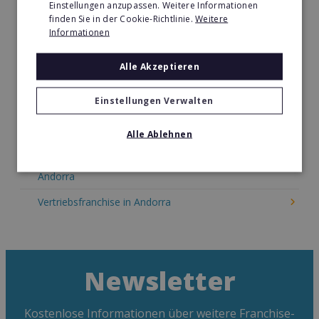
Einstellungen anzupassen. Weitere Informationen
Kosmetik Franchise in Andorra
finden Sie in der Cookie-Richtlinie.
Weitere
Informationen
Lebensmittel Franchise in Andorra
Medien & Werbung Franchise in Andorra
Alle Akzeptieren
Möbel & Einrichtung Franchise in Andorra
Einstellungen Verwalten
Nachhilfe & Weiterbildung Franchise in Andorra
Alle Ablehnen
Pizza Franchise in Andorra
Restaurant & Systemgastronomie Franchise in
Andorra
Vertriebsfranchise in Andorra
Newsletter
Kostenlose Informationen über weitere Franchise-