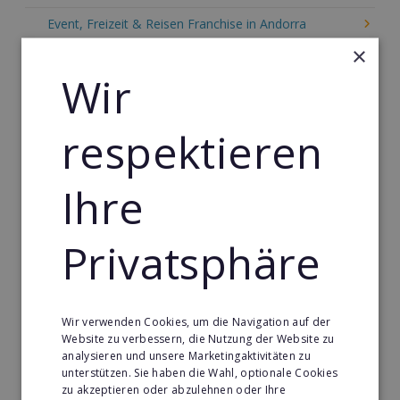
Event, Freizeit & Reisen Franchise in Andorra
×
Einzelhandel Franchise in Andorra
Wir
Gebäude & Haustechnik Franchise in Andorra
Handwerk Franchise in Andorra
respektieren
Dienstleistungsfranchise in Andorra
Telekommunikation Franchise in Andorra
Ihre
Gastronomie & Bringdienst Franchise in Andorra
Privatsphäre
Sport Franchise in Andorra
Kaffee & Café Franchise in Andorra
Tier- & Zoobedarf Franchise in Andorra
Wir verwenden Cookies, um die Navigation auf der
Website zu verbessern, die Nutzung der Website zu
Immobilien Franchise in Andorra
analysieren und unsere Marketingaktivitäten zu
unterstützen. Sie haben die Wahl, optionale Cookies
Kinder & Erziehung Franchise in Andorra
zu akzeptieren oder abzulehnen oder Ihre