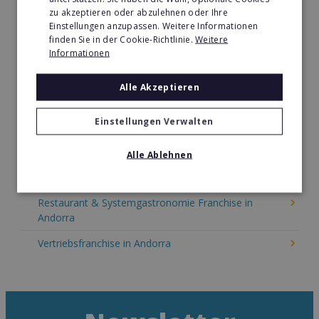
zu akzeptieren oder abzulehnen oder Ihre
Kinder & Erziehung Franchise in Andorra
Einstellungen anzupassen. Weitere Informationen
finden Sie in der Cookie-Richtlinie.
Weitere
Kosmetik Franchise in Andorra
Informationen
Lebensmittel Franchise in Andorra
Alle Akzeptieren
Medien & Werbung Franchise in Andorra
Einstellungen Verwalten
Möbel & Einrichtung Franchise in Andorra
Nachhilfe & Weiterbildung Franchise in Andorra
Alle Ablehnen
Pizza Franchise in Andorra
Restaurant & Systemgastronomie Franchise in
Andorra
Vertriebsfranchise in Andorra