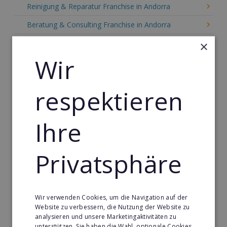
Reinigung & Reparatur Franchise in Andorra
Beratung & Consulting Franchise in Andorra
Event, Freizeit & Reisen Franchise in Andorra
×
Wir
Einzelhandel Franchise in Andorra
Gebäude & Haustechnik Franchise in Andorra
respektieren
Handwerk Franchise in Andorra
Dienstleistungsfranchise in Andorra
Ihre
Telekommunikation Franchise in Andorra
Privatsphäre
Gastronomie & Bringdienst Franchise in Andorra
Sport Franchise in Andorra
Kaffee & Café Franchise in Andorra
Wir verwenden Cookies, um die Navigation auf der
Tier- & Zoobedarf Franchise in Andorra
Website zu verbessern, die Nutzung der Website zu
analysieren und unsere Marketingaktivitäten zu
Immobilien Franchise in Andorra
unterstützen. Sie haben die Wahl, optionale Cookies