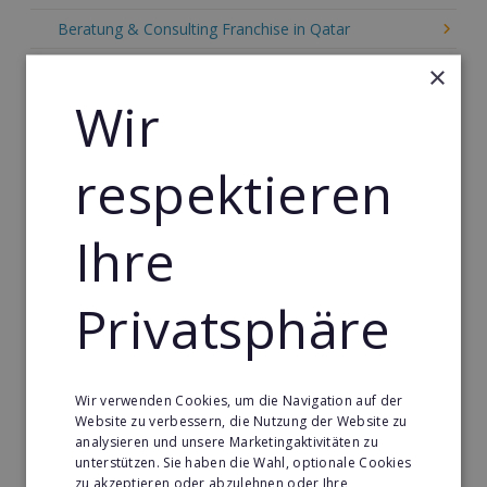
Beratung & Consulting Franchise in Qatar
Event, Freizeit & Reisen Franchise in Qatar
×
Wir
Einzelhandel Franchise in Qatar
Gebäude & Haustechnik Franchise in Qatar
respektieren
Handwerk Franchise in Qatar
Dienstleistungsfranchise in Qatar
Ihre
Telekommunikation Franchise in Qatar
Gastronomie & Bringdienst Franchise in Qatar
Privatsphäre
Sport Franchise in Qatar
Kaffee & Café Franchise in Qatar
Wir verwenden Cookies, um die Navigation auf der
Tier- & Zoobedarf Franchise in Qatar
Website zu verbessern, die Nutzung der Website zu
analysieren und unsere Marketingaktivitäten zu
Immobilien Franchise in Qatar
unterstützen. Sie haben die Wahl, optionale Cookies
zu akzeptieren oder abzulehnen oder Ihre