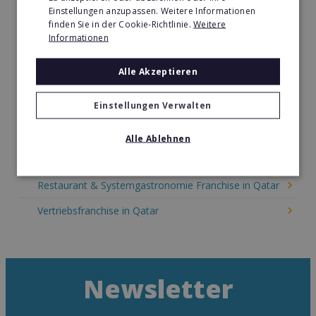
Kinder & Erziehung Franchise in Qatar
Einstellungen anzupassen. Weitere Informationen
finden Sie in der Cookie-Richtlinie.
Weitere
Kosmetik Franchise in Qatar
Informationen
Lebensmittel Franchise in Qatar
Alle Akzeptieren
Medien & Werbung Franchise in Qatar
Einstellungen Verwalten
Möbel & Einrichtung Franchise in Qatar
Nachhilfe & Weiterbildung Franchise in Qatar
Alle Ablehnen
Pizza Franchise in Qatar
Restaurant & Systemgastronomie Franchise in Qatar
Vertriebsfranchise in Qatar
Newsletter