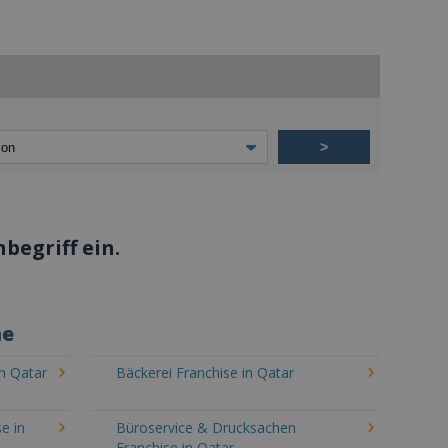
>
begriff ein.
he
n Qatar
Bäckerei Franchise in Qatar
e in
Büroservice & Drucksachen
Franchise in Qatar