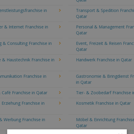
enstleistungsfranchise in
Transport & Spedition Franchi
Qatar
 & Internet Franchise in
Personal & Management Fran
Qatar
 & Consulting Franchise in
Event, Freizeit & Reisen Franc
Qatar
 & Haustechnik Franchise in
Handwerk Franchise in Qatar
munikation Franchise in
Gastronomie & Bringdienst F
in Qatar
 Café Franchise in Qatar
Tier- & Zoobedarf Franchise i
 Erziehung Franchise in
Kosmetik Franchise in Qatar
& Werbung Franchise in
Möbel & Einrichtung Franchise
Qatar