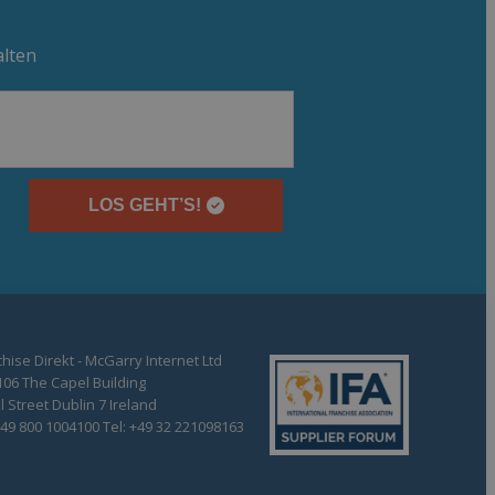
alten
LOS GEHT’S!
hise Direkt - McGarry Internet Ltd
106 The Capel Building
 Street Dublin 7 Ireland
+49 800 1004100 Tel: +49 32 221098163