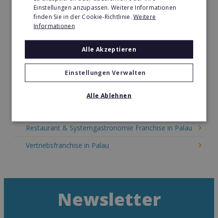
Kinder & Erziehung Franchise in Palau
Einstellungen anzupassen. Weitere Informationen
finden Sie in der Cookie-Richtlinie.
Weitere
Kosmetik Franchise in Palau
Informationen
Lebensmittel Franchise in Palau
Alle Akzeptieren
Medien & Werbung Franchise in Palau
Einstellungen Verwalten
Möbel & Einrichtung Franchise in Palau
Nachhilfe & Weiterbildung Franchise in Palau
Alle Ablehnen
Pizza Franchise in Palau
Restaurant & Systemgastronomie Franchise in Palau
Vertriebsfranchise in Palau
Newsletter