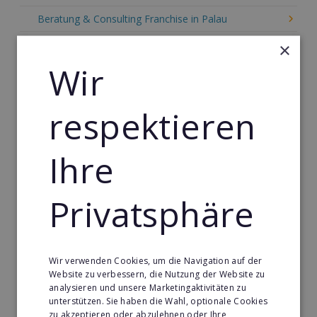
Beratung & Consulting Franchise in Palau
Event, Freizeit & Reisen Franchise in Palau
×
Wir
Einzelhandel Franchise in Palau
Gebäude & Haustechnik Franchise in Palau
respektieren
Handwerk Franchise in Palau
Dienstleistungsfranchise in Palau
Ihre
Telekommunikation Franchise in Palau
Gastronomie & Bringdienst Franchise in Palau
Privatsphäre
Sport Franchise in Palau
Kaffee & Café Franchise in Palau
Wir verwenden Cookies, um die Navigation auf der
Tier- & Zoobedarf Franchise in Palau
Website zu verbessern, die Nutzung der Website zu
analysieren und unsere Marketingaktivitäten zu
Immobilien Franchise in Palau
unterstützen. Sie haben die Wahl, optionale Cookies
zu akzeptieren oder abzulehnen oder Ihre