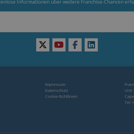
enlose Informationen über weitere Franchise-Chancen erh
twitter
youtube
facebook
linkedin
Impressum
Franc
Datenschutz
Unit 
Cookie-Richtlinien
Capel
Tel: 