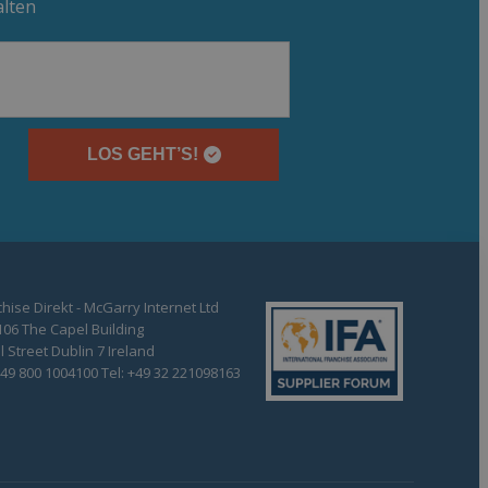
alten
LOS GEHT’S!
hise Direkt - McGarry Internet Ltd
106 The Capel Building
 Street Dublin 7 Ireland
+49 800 1004100 Tel: +49 32 221098163