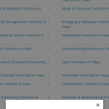
t & Spedition Franchise in
Mode & Schmuck Franchise in
l & Management Franchise in
Reinigung & Reparatur Franchi
Palau
reizeit & Reisen Franchise in
Einzelhandel Franchise in Pal
k Franchise in Palau
Dienstleistungsfranchise in Pa
omie & Bringdienst Franchise
Sport Franchise in Palau
Zoobedarf Franchise in Palau
Immobilien Franchise in Palau
 Franchise in Palau
Lebensmittel Franchise in Pal
Einrichtung Franchise in
Nachhilfe & Weiterbildung Fr
in Palau
×