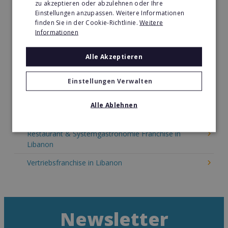
zu akzeptieren oder abzulehnen oder Ihre
Kinder & Erziehung Franchise in Libanon
Einstellungen anzupassen. Weitere Informationen
finden Sie in der Cookie-Richtlinie.
Weitere
Kosmetik Franchise in Libanon
Informationen
Lebensmittel Franchise in Libanon
Alle Akzeptieren
Medien & Werbung Franchise in Libanon
Möbel & Einrichtung Franchise in Libanon
Einstellungen Verwalten
Nachhilfe & Weiterbildung Franchise in Libanon
Alle Ablehnen
Pizza Franchise in Libanon
Restaurant & Systemgastronomie Franchise in
Libanon
Vertriebsfranchise in Libanon
Newsletter