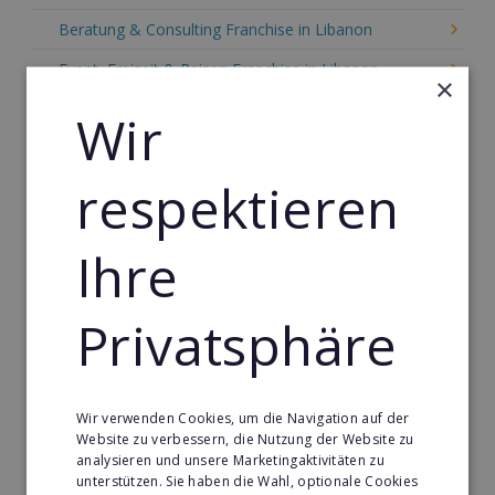
Beratung & Consulting Franchise in Libanon
Event, Freizeit & Reisen Franchise in Libanon
×
Einzelhandel Franchise in Libanon
Wir
Gebäude & Haustechnik Franchise in Libanon
respektieren
Handwerk Franchise in Libanon
Dienstleistungsfranchise in Libanon
Ihre
Telekommunikation Franchise in Libanon
Gastronomie & Bringdienst Franchise in Libanon
Privatsphäre
Sport Franchise in Libanon
Kaffee & Café Franchise in Libanon
Wir verwenden Cookies, um die Navigation auf der
Tier- & Zoobedarf Franchise in Libanon
Website zu verbessern, die Nutzung der Website zu
analysieren und unsere Marketingaktivitäten zu
Immobilien Franchise in Libanon
unterstützen. Sie haben die Wahl, optionale Cookies