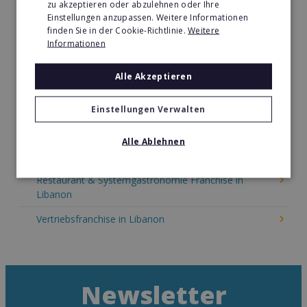
zu akzeptieren oder abzulehnen oder Ihre
Kinder & Erziehung Franchise in Libanon
Einstellungen anzupassen. Weitere Informationen
finden Sie in der Cookie-Richtlinie.
Weitere
Kosmetik Franchise in Libanon
Informationen
Lebensmittel Franchise in Libanon
Alle Akzeptieren
Medien & Werbung Franchise in Libanon
Möbel & Einrichtung Franchise in Libanon
Einstellungen Verwalten
Nachhilfe & Weiterbildung Franchise in Libanon
Alle Ablehnen
Pizza Franchise in Libanon
Restaurant & Systemgastronomie Franchise in
Libanon
Vertriebsfranchise in Libanon
Newsletter