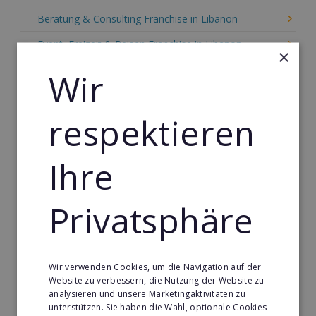
Beratung & Consulting Franchise in Libanon
Event, Freizeit & Reisen Franchise in Libanon
×
Einzelhandel Franchise in Libanon
Wir
Gebäude & Haustechnik Franchise in Libanon
respektieren
Handwerk Franchise in Libanon
Dienstleistungsfranchise in Libanon
Ihre
Telekommunikation Franchise in Libanon
Gastronomie & Bringdienst Franchise in Libanon
Privatsphäre
Sport Franchise in Libanon
Kaffee & Café Franchise in Libanon
Wir verwenden Cookies, um die Navigation auf der
Tier- & Zoobedarf Franchise in Libanon
Website zu verbessern, die Nutzung der Website zu
analysieren und unsere Marketingaktivitäten zu
Immobilien Franchise in Libanon
unterstützen. Sie haben die Wahl, optionale Cookies