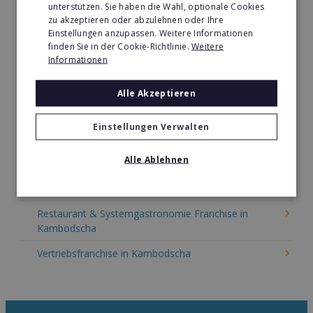
unterstützen. Sie haben die Wahl, optionale Cookies
Immobilien Franchise in Kambodscha
zu akzeptieren oder abzulehnen oder Ihre
Einstellungen anzupassen. Weitere Informationen
Kinder & Erziehung Franchise in Kambodscha
finden Sie in der Cookie-Richtlinie.
Weitere
Informationen
Kosmetik Franchise in Kambodscha
Lebensmittel Franchise in Kambodscha
Alle Akzeptieren
Medien & Werbung Franchise in Kambodscha
Einstellungen Verwalten
Möbel & Einrichtung Franchise in Kambodscha
Alle Ablehnen
Nachhilfe & Weiterbildung Franchise in Kambodscha
Pizza Franchise in Kambodscha
Restaurant & Systemgastronomie Franchise in
Kambodscha
Vertriebsfranchise in Kambodscha