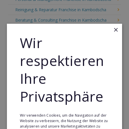
Reinigung & Reparatur Franchise in Kambodscha
Beratung & Consulting Franchise in Kambodscha
×
Event, Freizeit & Reisen Franchise in Kambodscha
Wir
Einzelhandel Franchise in Kambodscha
Gebäude & Haustechnik Franchise in Kambodscha
respektieren
Handwerk Franchise in Kambodscha
Ihre
Dienstleistungsfranchise in Kambodscha
Telekommunikation Franchise in Kambodscha
Privatsphäre
Gastronomie & Bringdienst Franchise in Kambodscha
Sport Franchise in Kambodscha
Kaffee & Café Franchise in Kambodscha
Wir verwenden Cookies, um die Navigation auf der
Website zu verbessern, die Nutzung der Website zu
Tier- & Zoobedarf Franchise in Kambodscha
analysieren und unsere Marketingaktivitäten zu