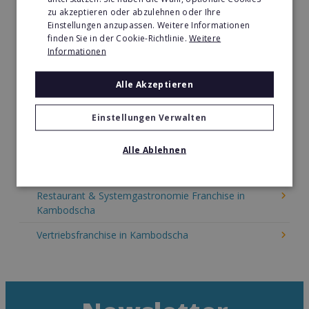
zu akzeptieren oder abzulehnen oder Ihre
Kinder & Erziehung Franchise in Kambodscha
Einstellungen anzupassen. Weitere Informationen
finden Sie in der Cookie-Richtlinie.
Weitere
Kosmetik Franchise in Kambodscha
Informationen
Lebensmittel Franchise in Kambodscha
Alle Akzeptieren
Medien & Werbung Franchise in Kambodscha
Einstellungen Verwalten
Möbel & Einrichtung Franchise in Kambodscha
Nachhilfe & Weiterbildung Franchise in Kambodscha
Alle Ablehnen
Pizza Franchise in Kambodscha
Restaurant & Systemgastronomie Franchise in
Kambodscha
Vertriebsfranchise in Kambodscha