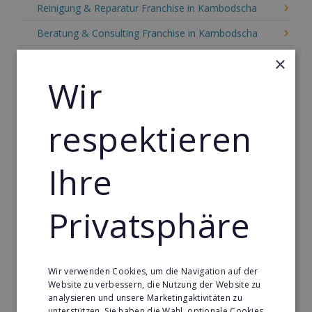
Reinigung & Reparatur Franchise in Kambodscha
Beratung & Consulting Franchise in Kambodscha
Event, Freizeit & Reisen Franchise in Kambodscha
×
Wir
Einzelhandel Franchise in Kambodscha
Gebäude & Haustechnik Franchise in Kambodscha
respektieren
Handwerk Franchise in Kambodscha
Dienstleistungsfranchise in Kambodscha
Ihre
Telekommunikation Franchise in Kambodscha
Gastronomie & Bringdienst Franchise in Kambodscha
Privatsphäre
Sport Franchise in Kambodscha
Kaffee & Café Franchise in Kambodscha
Wir verwenden Cookies, um die Navigation auf der
Tier- & Zoobedarf Franchise in Kambodscha
Website zu verbessern, die Nutzung der Website zu
analysieren und unsere Marketingaktivitäten zu
Immobilien Franchise in Kambodscha
unterstützen. Sie haben die Wahl, optionale Cookies