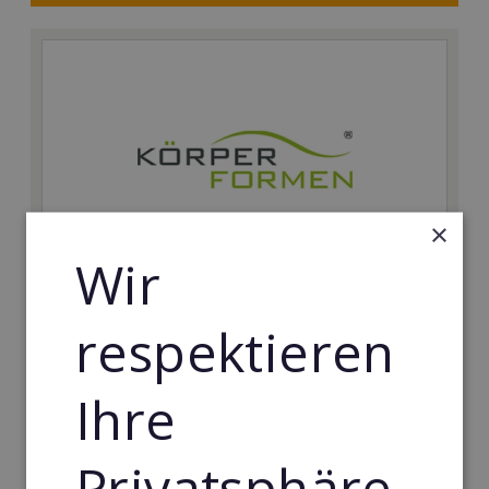
×
Wir
Körperformen EMS
respektieren
Körperformen - Erfolg mit medizinisch erprobtem
EMS-Equipment. Hier mehr erfahren
Ihre
Min. Eigenkapital:
5.000€
Privatsphäre