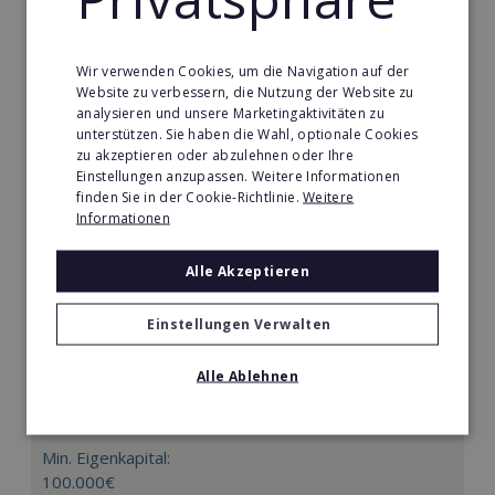
Merken
Wir verwenden Cookies, um die Navigation auf der
Website zu verbessern, die Nutzung der Website zu
analysieren und unsere Marketingaktivitäten zu
unterstützen. Sie haben die Wahl, optionale Cookies
zu akzeptieren oder abzulehnen oder Ihre
Einstellungen anzupassen. Weitere Informationen
finden Sie in der Cookie-Richtlinie.
Weitere
Informationen
Alle Akzeptieren
Einstellungen Verwalten
Mindways 3D TrickArt
Alle Ablehnen
3D TrickArt ist der neue Mega-Freizeittrend für die
ganze Familie.
Min. Eigenkapital:
100.000€