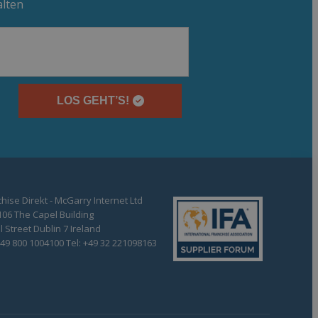
alten
LOS GEHT’S!
hise Direkt - McGarry Internet Ltd
106 The Capel Building
 Street Dublin 7 Ireland
+49 800 1004100 Tel: +49 32 221098163