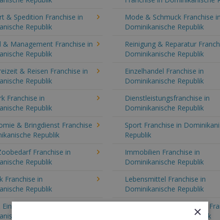
t & Spedition Franchise in
Mode & Schmuck Franchise i
anische Republik
Dominikanische Republik
l & Management Franchise in
Reinigung & Reparatur Franchi
anische Republik
Dominikanische Republik
reizeit & Reisen Franchise in
Einzelhandel Franchise in
anische Republik
Dominikanische Republik
k Franchise in
Dienstleistungsfranchise in
anische Republik
Dominikanische Republik
omie & Bringdienst Franchise
Sport Franchise in Dominikan
ikanische Republik
Republik
Zoobedarf Franchise in
Immobilien Franchise in
anische Republik
Dominikanische Republik
 Franchise in
Lebensmittel Franchise in
anische Republik
Dominikanische Republik
Einrichtung Franchise in
Nachhilfe & Weiterbildung Fr
×
anische Republik
in Dominikanische Republik