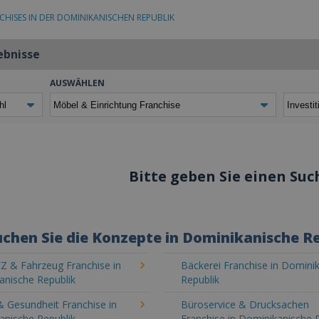
CHISES IN DER DOMINIKANISCHEN REPUBLIK
ebnisse
AUSWÄHLEN
Bitte geben Sie einen Such
chen Sie die Konzepte in Dominikanische R
Z & Fahrzeug Franchise in
Bäckerei Franchise in Domini
anische Republik
Republik
& Gesundheit Franchise in
Büroservice & Drucksachen
anische Republik
Franchise in Dominikanische 