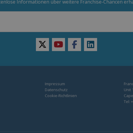
enlose Informationen über weitere Franchise-Chancen erh
twitter
youtube
facebook
linkedin
Impressum
Franc
Datenschutz
Unit 
Cookie-Richtlinien
Capel
Tel: 