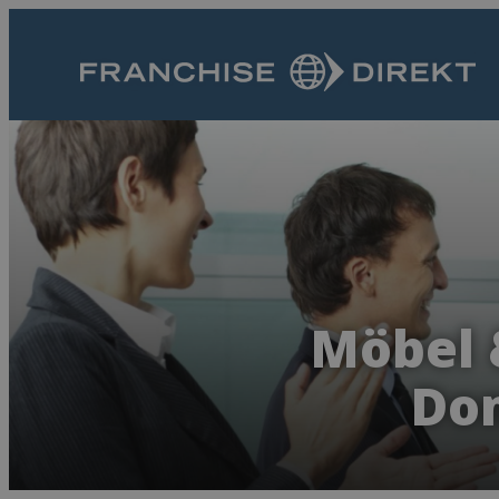
Möbel 
Dom