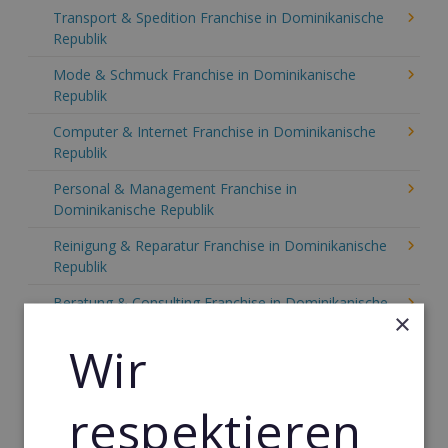
Transport & Spedition Franchise in Dominikanische
Republik
Mode & Schmuck Franchise in Dominikanische
Republik
Computer & Internet Franchise in Dominikanische
Republik
Personal & Management Franchise in
Dominikanische Republik
Reinigung & Reparatur Franchise in Dominikanische
Republik
Beratung & Consulting Franchise in Dominikanische
×
Republik
Wir
Event, Freizeit & Reisen Franchise in Dominikanische
Republik
respektieren
Einzelhandel Franchise in Dominikanische Republik