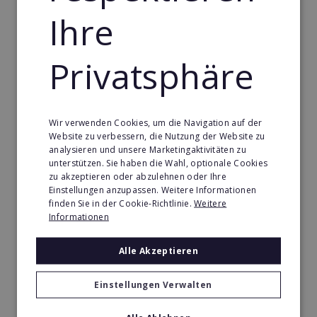
Gebäude & Haustechnik Franchise in Dominikanische
Ihre
Republik
Handwerk Franchise in Dominikanische Republik
Privatsphäre
Dienstleistungsfranchise in Dominikanische Republik
Telekommunikation Franchise in Dominikanische
Republik
Wir verwenden Cookies, um die Navigation auf der
Gastronomie & Bringdienst Franchise in
Website zu verbessern, die Nutzung der Website zu
Dominikanische Republik
analysieren und unsere Marketingaktivitäten zu
unterstützen. Sie haben die Wahl, optionale Cookies
Sport Franchise in Dominikanische Republik
zu akzeptieren oder abzulehnen oder Ihre
Einstellungen anzupassen. Weitere Informationen
Kaffee & Café Franchise in Dominikanische Republik
finden Sie in der Cookie-Richtlinie.
Weitere
Informationen
Tier- & Zoobedarf Franchise in Dominikanische
Republik
Alle Akzeptieren
Immobilien Franchise in Dominikanische Republik
Einstellungen Verwalten
Kinder & Erziehung Franchise in Dominikanische
Republik