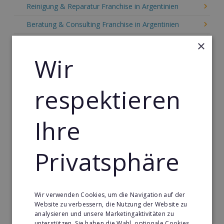
Reinigung & Reparatur Franchise in Argentinien
Beratung & Consulting Franchise in Argentinien
Event, Freizeit & Reisen Franchise in Argentinien
×
Wir
Einzelhandel Franchise in Argentinien
Gebäude & Haustechnik Franchise in Argentinien
respektieren
Handwerk Franchise in Argentinien
Dienstleistungsfranchise in Argentinien
Ihre
Telekommunikation Franchise in Argentinien
Privatsphäre
Gastronomie & Bringdienst Franchise in Argentinien
Sport Franchise in Argentinien
Kaffee & Café Franchise in Argentinien
Wir verwenden Cookies, um die Navigation auf der
Tier- & Zoobedarf Franchise in Argentinien
Website zu verbessern, die Nutzung der Website zu
analysieren und unsere Marketingaktivitäten zu
Immobilien Franchise in Argentinien
unterstützen. Sie haben die Wahl, optionale Cookies