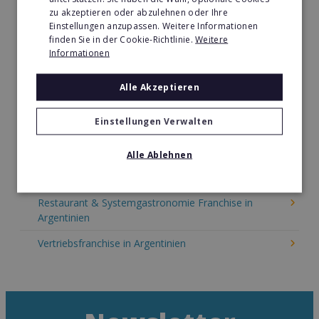
zu akzeptieren oder abzulehnen oder Ihre
Kinder & Erziehung Franchise in Argentinien
Einstellungen anzupassen. Weitere Informationen
finden Sie in der Cookie-Richtlinie.
Weitere
Kosmetik Franchise in Argentinien
Informationen
Lebensmittel Franchise in Argentinien
Alle Akzeptieren
Medien & Werbung Franchise in Argentinien
Einstellungen Verwalten
Möbel & Einrichtung Franchise in Argentinien
Nachhilfe & Weiterbildung Franchise in Argentinien
Alle Ablehnen
Pizza Franchise in Argentinien
Restaurant & Systemgastronomie Franchise in
Argentinien
Vertriebsfranchise in Argentinien