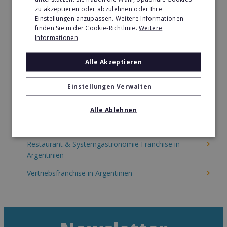
zu akzeptieren oder abzulehnen oder Ihre
Kinder & Erziehung Franchise in Argentinien
Einstellungen anzupassen. Weitere Informationen
finden Sie in der Cookie-Richtlinie.
Weitere
Kosmetik Franchise in Argentinien
Informationen
Lebensmittel Franchise in Argentinien
Alle Akzeptieren
Medien & Werbung Franchise in Argentinien
Einstellungen Verwalten
Möbel & Einrichtung Franchise in Argentinien
Nachhilfe & Weiterbildung Franchise in Argentinien
Alle Ablehnen
Pizza Franchise in Argentinien
Restaurant & Systemgastronomie Franchise in
Argentinien
Vertriebsfranchise in Argentinien