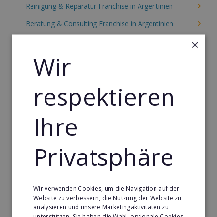
Reinigung & Reparatur Franchise in Argentinien
Beratung & Consulting Franchise in Argentinien
Event, Freizeit & Reisen Franchise in Argentinien
×
Wir
Einzelhandel Franchise in Argentinien
Gebäude & Haustechnik Franchise in Argentinien
respektieren
Handwerk Franchise in Argentinien
Dienstleistungsfranchise in Argentinien
Ihre
Telekommunikation Franchise in Argentinien
Privatsphäre
Gastronomie & Bringdienst Franchise in Argentinien
Sport Franchise in Argentinien
Kaffee & Café Franchise in Argentinien
Wir verwenden Cookies, um die Navigation auf der
Tier- & Zoobedarf Franchise in Argentinien
Website zu verbessern, die Nutzung der Website zu
analysieren und unsere Marketingaktivitäten zu
Immobilien Franchise in Argentinien
unterstützen. Sie haben die Wahl, optionale Cookies