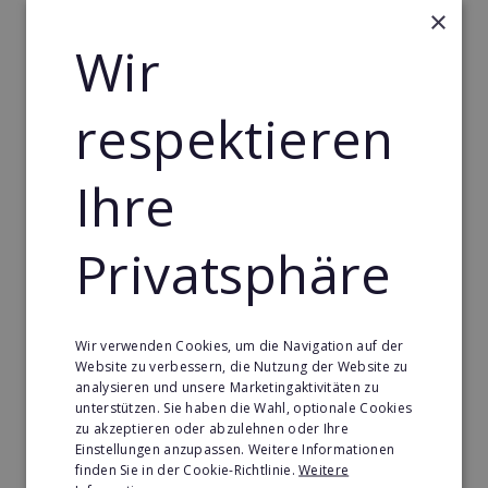
Merken
×
Wir
respektieren
Ihre
Privatsphäre
Bagbuddy24
Wir verwenden Cookies, um die Navigation auf der
Website zu verbessern, die Nutzung der Website zu
Als Franchise-Partner profitierst Du von einem
analysieren und unsere Marketingaktivitäten zu
absolut skalierbaren, passiven Geschäftsmodell ohne
unterstützen. Sie haben die Wahl, optionale Cookies
zu akzeptieren oder abzulehnen oder Ihre
Personalaufwand, das sich nahtlos in bestehende
Einstellungen anzupassen. Weitere Informationen
lokale Stores oder als eigenständige Station
finden Sie in der Cookie-Richtlinie.
Weitere
integrieren lässt.