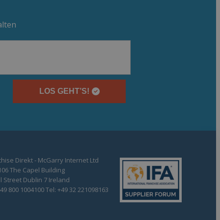
alten
LOS GEHT’S!
hise Direkt - McGarry Internet Ltd
106 The Capel Building
 Street Dublin 7 Ireland
+49 800 1004100 Tel: +49 32 221098163