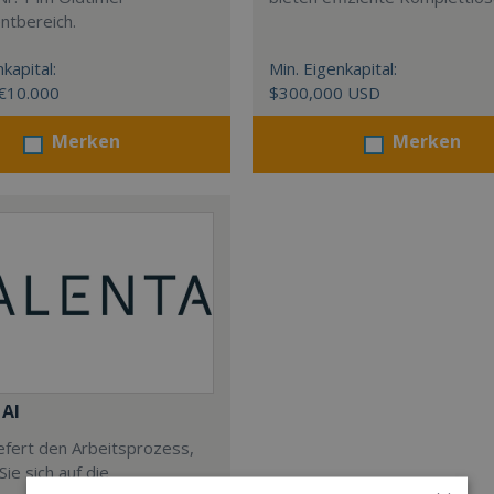
ntbereich.
kapital:
Min. Eigenkapital:
 €10.000
$300,000 USD
Merken
Merken
 AI
iefert den Arbeitsprozess,
ie sich auf die