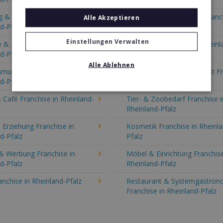
 & Consulting Franchise in
Event, Freizeit & Reisen Franc
Alle Akzeptieren
d-Pfalz
Rheinland-Pfalz
Einstellungen Verwalten
 & Haustechnik Franchise in
Handwerk Franchise in Rheinl
d-Pfalz
Pfalz
Alle Ablehnen
munikation Franchise in
Gastronomie & Bringdienst F
d-Pfalz
in Rheinland-Pfalz
 Café Franchise in Rheinland-
Tier- & Zoobedarf Franchise i
Rheinland-Pfalz
 Erziehung Franchise in
Kosmetik Franchise in Rheinl
d-Pfalz
Pfalz
& Werbung Franchise in
Möbel & Einrichtung Franchise
d-Pfalz
Rheinland-Pfalz
anchise in Rheinland-Pfalz
Restaurant & Systemgastron
Franchise in Rheinland-Pfalz