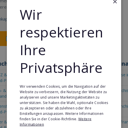
×
mensakquisition
eren.
Wir
kapital:
respektieren
Merken
Ihre
Privatsphäre
chen Sie die Konzepte in Rheinland-Pfalz n
Z & Fahrzeug Franchise in
Automaten-Lizenz Franchise i
d-Pfalz
Rheinland-Pfalz
Wir verwenden Cookies, um die Navigation auf der
- & Pflegedienste Franchise
Fitness & Gesundheit Franchis
Website zu verbessern, die Nutzung der Website zu
land-Pfalz
Rheinland-Pfalz
analysieren und unsere Marketingaktivitäten zu
unterstützen. Sie haben die Wahl, optionale Cookies
enstleistungsfranchise in
Transport & Spedition Franchi
zu akzeptieren oder abzulehnen oder Ihre
d-Pfalz
Rheinland-Pfalz
Einstellungen anzupassen. Weitere Informationen
finden Sie in der Cookie-Richtlinie.
Weitere
 & Internet Franchise in
Personal & Management Fran
Informationen
d-Pfalz
Rheinland-Pfalz