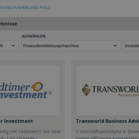
CHISES IN RHEINLAND-PFALZ
ebnisse
AUSWÄHLEN
r Investment
Transworld Business Advi
ndig mit Oldtimern? Wir sind
3 Geschäftskonzepte in Einem
r. 1 im Oldtimer-
bieten effiziente Komplettlö