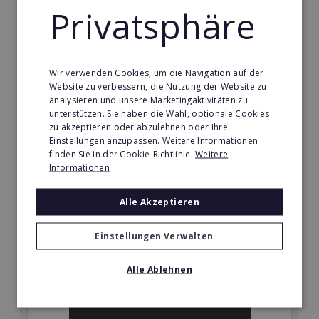
Privatsphäre
Wir verwenden Cookies, um die Navigation auf der
Website zu verbessern, die Nutzung der Website zu
analysieren und unsere Marketingaktivitäten zu
Oldtimer Investment
unterstützen. Sie haben die Wahl, optionale Cookies
Selbstständig mit Oldtimern? Wir sind Europas Nr. 1
zu akzeptieren oder abzulehnen oder Ihre
Einstellungen anzupassen. Weitere Informationen
im Oldtimer-Investmentbereich.
finden Sie in der Cookie-Richtlinie.
Weitere
Informationen
Min. Eigenkapital:
€5.000 - €10.000
Alle Akzeptieren
Merken
Einstellungen Verwalten
Alle Ablehnen