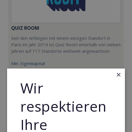
QUIZ ROOM
Seit den Anfängen mit einem einzigen Standort in
Paris im Jahr 2019 ist Quiz Room innerhalb von sieben
Jahren auf 117 Standorte weltweit angewachsen
Min. Eigenkapital:
40.000€
×
Wir
Merken
respektieren
Ihre