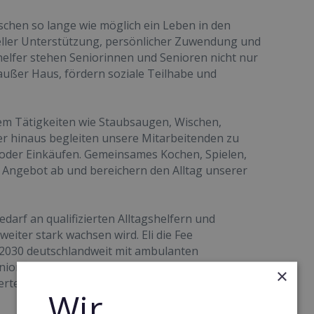
schen so lange wie möglich ein Leben in den
eller Unterstützung, persönlicher Zuwendung und
shelfer stehen Seniorinnen und Senioren nicht nur
 außer Haus, fördern soziale Teilhabe und
em Tätigkeiten wie Staubsaugen, Wischen,
er hinaus begleiten unsere Mitarbeitenden zu
oder Einkäufen. Gemeinsames Kochen, Spielen,
 Angebot ab und bereichern den Alltag unserer
darf an qualifizierten Alltagshelfern und
ter stark wachsen wird. Eli die Fee
is 2030 deutschlandweit mit ambulanten
eniorinnen und Senioren vor Vereinsamung zu
×
erten Franchise-Partnerinnen und -Partnern
Wir