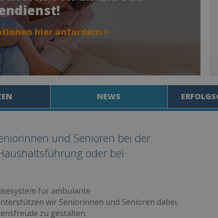
endienst!
tionen hier anfordern >
ZEN
NEWS
ERFOLGS
Seniorinnen und Senioren bei der
r Haushaltsführung oder bei
chisesystem für ambulante
unterstützen wir Seniorinnen und Senioren dabei,
bensfreude zu gestalten.