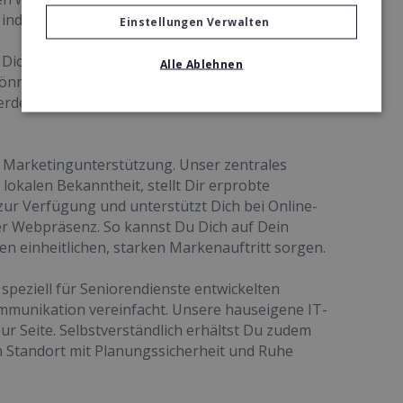
ndividueller Betreuung.
Einstellungen Verwalten
 Dich umfassend: Durch unsere anerkannte
Alle Ablehnen
können Deine Mitarbeitenden zeit- und
erden – ideal auch für motivierte Quereinsteiger
en Marketingunterstützung. Unser zentrales
okalen Bekanntheit, stellt Dir erprobte
ur Verfügung und unterstützt Dich bei Online-
r Webpräsenz. So kannst Du Dich auf Dein
n einheitlichen, starken Markenauftritt sorgen.
speziell für Seniorendienste entwickelten
mmunikation vereinfacht. Unsere hauseigene IT-
zur Seite. Selbstverständlich erhältst Du zudem
 Standort mit Planungssicherheit und Ruhe