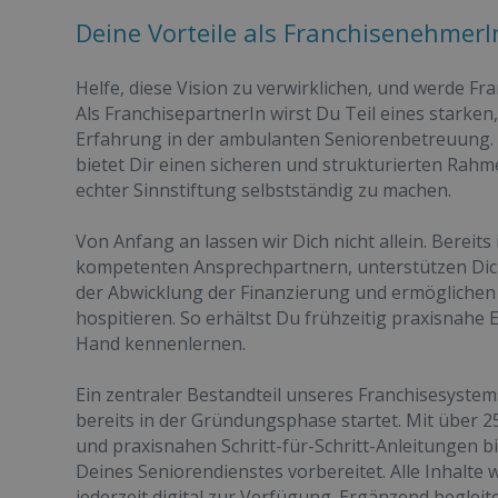
Deine Vorteile als FranchisenehmerI
Helfe, diese Vision zu verwirklichen, und werde Fr
Als FranchisepartnerIn wirst Du Teil eines starke
Erfahrung in der ambulanten Seniorenbetreuung. 
bietet Dir einen sicheren und strukturierten Rahm
echter Sinnstiftung selbstständig zu machen.
Von Anfang an lassen wir Dich nicht allein. Bereit
kompetenten Ansprechpartnern, unterstützen Dich 
der Abwicklung der Finanzierung und ermöglichen 
hospitieren. So erhältst Du frühzeitig praxisnahe 
Hand kennenlernen.
Ein zentraler Bestandteil unseres Franchisesystem
bereits in der Gründungsphase startet. Mit über 
und praxisnahen Schritt-für-Schritt-Anleitungen 
Deines Seniorendienstes vorbereitet. Alle Inhalte
jederzeit digital zur Verfügung. Ergänzend begleit