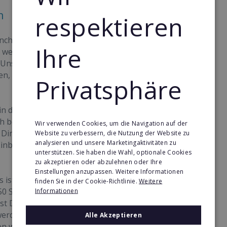
n
respektieren
anchisenehmerIn von Eli die Fee Seniorendienst.
Ihre
n, wertebasierten Netzwerks mit über 17 Jahren
Unser vielfach erprobtes Geschäftskonzept
en, um Dich nachhaltig, eigenständig und mit
Privatsphäre
s in der Gründungsphase begleiten wir Dich mit
bei der Erstellung des Businessplans sowie bei
Wir verwenden Cookies, um die Navigation auf der
Dir, in bestehenden Franchisebetrieben zu
Website zu verbessern, die Nutzung der Website zu
analysieren und unsere Marketingaktivitäten zu
Einblicke und kannst unser System aus erster
unterstützen. Sie haben die Wahl, optionale Cookies
zu akzeptieren oder abzulehnen oder Ihre
Einstellungen anzupassen. Weitere Informationen
s ist die Online-Franchisenehmer Akademie, die
finden Sie in der Cookie-Richtlinie.
Weitere
250 Schulungsvideos, Handbüchern, Checklisten
Informationen
bist Du optimal auf den Aufbau und die Führung
 werden regelmäßig aktualisiert und stehen Dir
Alle Akzeptieren
en wir Dich persönlich mit Vertriebs- und BWL-