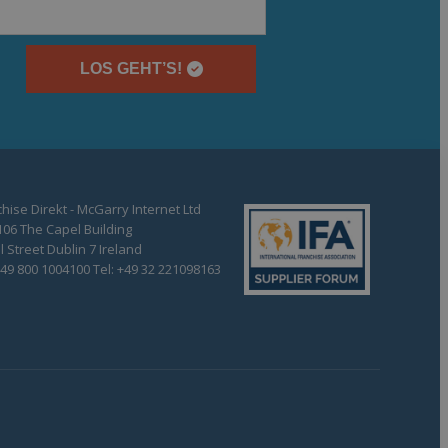
LOS GEHT’S!
hise Direkt - McGarry Internet Ltd
106 The Capel Building
 Street Dublin 7 Ireland
+49 800 1004100 Tel: +49 32 221098163