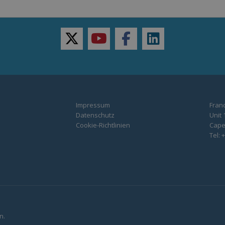
twitter
youtube
facebook
linkedin
Impressum
Franc
Datenschutz
Unit 
Cookie-Richtlinien
Capel
Tel: 
n.