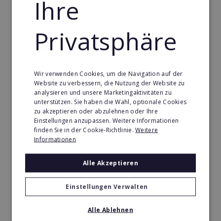
Ihre
möchte, vor Ort eigene, geeignete
Werbemaßnahmen zu ergreifen falls nötig.
Selbstverständlich steht die Betreuungswelt in
Privatsphäre
diesem Fall mit Idee, Vorlagen und Kontakten
vollumfänglich und unterstützend zur Verfügung.
Wir verwenden Cookies, um die Navigation auf der
Einmalige Eintrittsgebühr in das
Website zu verbessern, die Nutzung der Website zu
Betreuungswelt System: 4.990,-
analysieren und unsere Marketingaktivitäten zu
unterstützen. Sie haben die Wahl, optionale Cookies
zu akzeptieren oder abzulehnen oder Ihre
Bei der Erstellung eines Businessplanes bzw. einer
Einstellungen anzupassen. Weitere Informationen
Liquiditätsplanung für ihr Geschäft unterstützen
finden Sie in der Cookie-Richtlinie.
Weitere
wir Sie gerne.
Informationen
Unser Service für Sie:
Alle Akzeptieren
Hilfe bei der Unternehmensgründung durch
Einstellungen Verwalten
Businessplanerstellung, Liquiditätsplanung und
nachweisbare Umsätze bei Partneragenturen
Alle Ablehnen