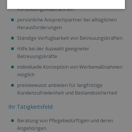
persönliche Schulungen und
Fortbildungsmaßnahmen
persönliche Ansprechpartner bei alltäglichen
Herausforderungen
Ständige Verfügbarkeit von Betreuungskräften
Hilfe bei der Auswahl geeigneter
Betreuungskräfte
individuelle Konzeption von Werbemaßnahmen
möglich
preisbewusst anbieten für langfristige
Kundenzufriedenheit und Bestandssicherheit
Ihr Tätigkeitsfeld:
Beratung von Pflegebedürftigen und deren
Angehörigen