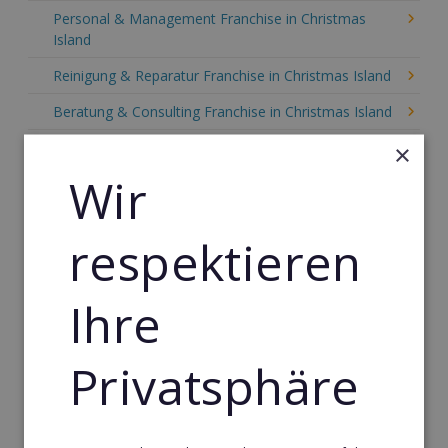
Personal & Management Franchise in Christmas
Island
Reinigung & Reparatur Franchise in Christmas Island
Beratung & Consulting Franchise in Christmas Island
Event, Freizeit & Reisen Franchise in Christmas Island
×
Wir
Einzelhandel Franchise in Christmas Island
Gebäude & Haustechnik Franchise in Christmas
respektieren
Island
Handwerk Franchise in Christmas Island
Ihre
Dienstleistungsfranchise in Christmas Island
Telekommunikation Franchise in Christmas Island
Privatsphäre
Gastronomie & Bringdienst Franchise in Christmas
Island
Sport Franchise in Christmas Island