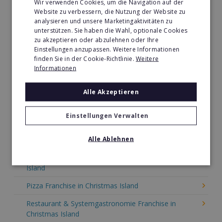
Wir verwenden Cookies, um die Navigation auf der
Website zu verbessern, die Nutzung der Website zu
Kaffee & Café Franchise in Christmas Island
analysieren und unsere Marketingaktivitäten zu
unterstützen. Sie haben die Wahl, optionale Cookies
Tier- & Zoobedarf Franchise in Christmas Island
zu akzeptieren oder abzulehnen oder Ihre
Einstellungen anzupassen. Weitere Informationen
Immobilien Franchise in Christmas Island
finden Sie in der Cookie-Richtlinie.
Weitere
Kinder & Erziehung Franchise in Christmas Island
Informationen
Kosmetik Franchise in Christmas Island
Alle Akzeptieren
Lebensmittel Franchise in Christmas Island
Einstellungen Verwalten
Medien & Werbung Franchise in Christmas Island
Alle Ablehnen
Möbel & Einrichtung Franchise in Christmas Island
Nachhilfe & Weiterbildung Franchise in Christmas
Island
Pizza Franchise in Christmas Island
Restaurant & Systemgastronomie Franchise in
Christmas Island