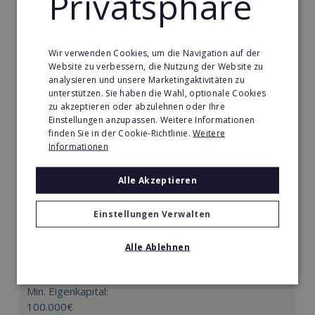
Privatsphäre
Merken
Wir verwenden Cookies, um die Navigation auf der
Website zu verbessern, die Nutzung der Website zu
analysieren und unsere Marketingaktivitäten zu
unterstützen. Sie haben die Wahl, optionale Cookies
zu akzeptieren oder abzulehnen oder Ihre
Einstellungen anzupassen. Weitere Informationen
finden Sie in der Cookie-Richtlinie.
Weitere
Informationen
Alle Akzeptieren
Einstellungen Verwalten
Mindways 3D TrickArt
3D TrickArt ist der neue Mega-Freizeittrend für die
Alle Ablehnen
ganze Familie.
Min. Eigenkapital:
100.000€