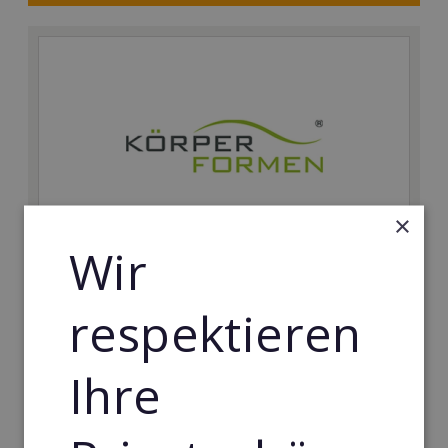
×
Wir
Körperformen EMS
respektieren
Körperformen - Erfolg mit medizinisch erprobtem
EMS-Equipment. Hier mehr erfahren
Ihre
Min. Eigenkapital:
5.000€